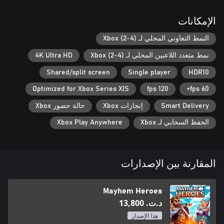
الإمكانات
Nothing like laughing at someone's face, right? All Mayhem
Heroes game modes (versus or co-op) support 1-4 players.
النمط التعاوني المحلي لـ Xbox (2-4)
نمط متعدد اللاعبين المحلي لـ Xbox (2-4)
4K Ultra HD
Shared/split screen
Single player
HDR10
Optimized for Xbox Series X|S
120 fps
60 fps+
Smart Delivery
إنجازات Xbox
حالة حضور Xbox
الحفظ السحابي لـ Xbox
Xbox Play Anywhere
المقارنة بين الإصدارات
Mayhem Heroes
د.ت.‏ 13,800
هذا الإصدار