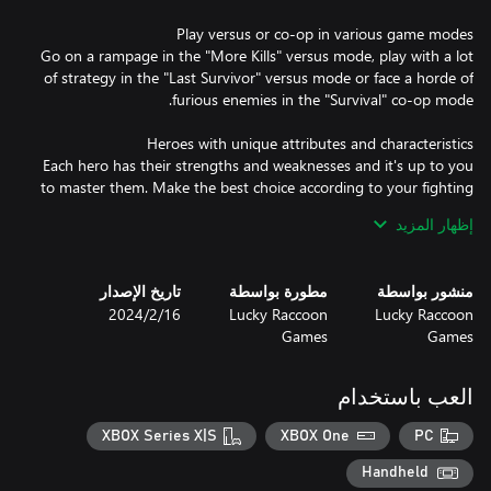
Go on a rampage in the "More Kills" versus mode, play with a lot
of strategy in the "Last Survivor" versus mode or face a horde of
Each hero has their strengths and weaknesses and it's up to you
to master them. Make the best choice according to your fighting
إظهار المزيد
As if the enemies weren't enough, in each arena you will also
منشور بواسطة
مطورة بواسطة
تاريخ الإصدار
have a challenge to face, from angry skeletons, to earthquakes
Lucky Raccoon
Lucky Raccoon
16‏/2‏/2024
Games
Games
Despite the really simple mechanics that anyone can play, it is
العب باستخدام
necessary to have a strategy to survive enemy attacks and also
the obstacles and challenges of each arena. Be smart and always
XBOX Series X|S
XBOX One
PC
have a strategy in mind, as the game can change at any
Handheld