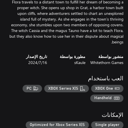
Flora travels to a distant town to fulfill her dream of becoming a
proper witch. She opens up shop in Grat, a harbor town built
upon cliffs, where adventurers settled to chart an unexplored
island full of mystery. As she engages in the town’s thriving
economy, she stumbles upon two members of opposing covens.
The witch Cassia and the magus Tauno have a lot to teach Flora,
but they also know how to use her in their dispute about magical
beings.
منشور بواسطة
مطورة بواسطة
تاريخ الإصدار
Whitethorn Games
sKaule
16‏/7‏/2024
العب باستخدام
PC
XBOX Series X|S
XBOX One
Handheld
الإمكانات
Optimized for Xbox Series X|S
Single player