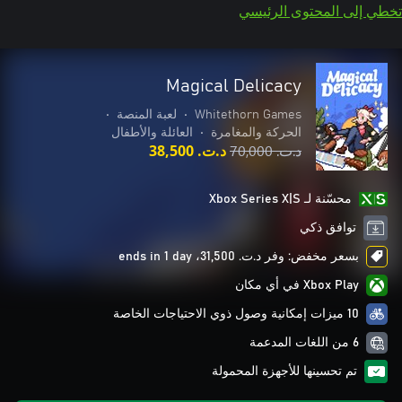
تخطي إلى المحتوى الرئيسي
Magical Delicacy
Whitethorn Games
•
لعبة المنصة
•
الحركة والمغامرة
•
العائلة والأطفال
د.ت.‏ 70,000
د.ت.‏ 38,500
محسّنة لـ Xbox Series X|S
توافق ذكي
بسعر مخفض: وفر د.ت.‏ 31,500، ends in 1 day
Xbox Play في أي مكان
10 ميزات إمكانية وصول ذوي الاحتياجات الخاصة
6 من اللغات المدعمة
تم تحسينها للأجهزة المحمولة