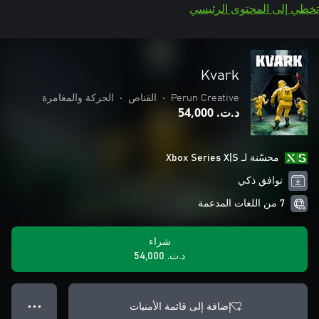
تخطي إلى المحتوى الرئيسي
Kvark
Perun Creative
•
القناص
•
الحركة والمغامرة
د.ت.‏ 54,000
محسّنة لـ Xbox Series X|S
توافق ذكي
7 من اللغات المدعمة
شراء
د.ت.‏ 54,000
إضافة إلى قائمة الأمنيات
● ● ●