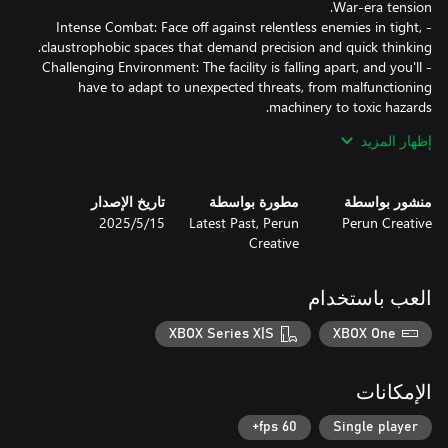
- Intense Combat: Face off against relentless enemies in tight,
- Challenging Environment: The facility is falling apart, and you'll
have to adapt to unexpected threats, from malfunctioning
- Compelling Story: Unravel the mysteries of the facility and
إظهار المزيد
منشور بواسطة
مطورة بواسطة
تاريخ الإصدار
Perun Creative
Latest Past, Perun
15‏/5‏/2025
- FPS Mechanics: Experience intense gunplay with diverse
Creative
- Survival Challenges: Limited resources mean every decision
العب باستخدام
- Dark Atmosphere: Explore a deteriorating underground world
XBOX Series X|S
XBOX One
- Intriguing Lore: Discover the hidden history of Kvark and the
الإمكانات
Prepare to survive. Kvark is a test of your resolve—do you have
what it takes to escape the horrors lurking below?
60 fps+
Single player