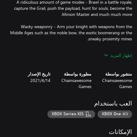
A ridiculous amount of game modes - Brawl in a battle royale,
capture the Grail, push the payload, hunt for souls, become the
Wacky weaponry - Arm your knight with weapons from the
Middle Ages such as the noble bow, the exotic boomerang or the
Customizable gameplay - Turn up the chaos by enabling the
إظهار المزيد
slippery floor, the exploding corpses or changing the starter
weapons and upgrades.
منشور بواسطة
مطورة بواسطة
تاريخ الإصدار
Chainsawesome
Chainsawesome
14‏/4‏/2021
Games
Games
العب باستخدام
XBOX Series X|S
XBOX One
الإمكانات