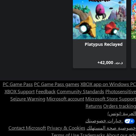
Platypus Reclayed
د.ت.‏ 42,000+
PC Game Pass
PC Game Pass games
XBOX app on Windows PC
XBOX Support
Feedback
Community Standards
Photosensitive
Seizure Warning
Microsoft account
Microsoft Store Support
Returns
Orders tracking
العربية (تونس)
خيارات خصوصيتك
خصوصية صحة المستهلك
Privacy & Cookies
Contact Microsoft
Terms of Use
Trademarks
About our ads