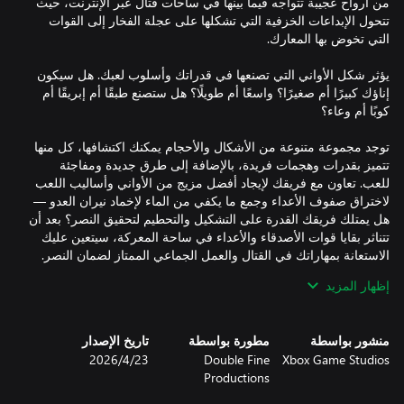
من أرواح عجيبة تتواجه فيما بينها في ساحات قتال عبر الإنترنت، حيث
تتحول الإبداعات الخزفية التي تشكلها على عجلة الفخار إلى القوات
يؤثر شكل الأواني التي تصنعها في قدراتك وأسلوب لعبك. هل سيكون
إناؤك كبيرًا أم صغيرًا؟ واسعًا أم طويلًا؟ هل ستصنع طبقًا أم إبريقًا أم
توجد مجموعة متنوعة من الأشكال والأحجام يمكنك اكتشافها، كل منها
تتميز بقدرات وهجمات فريدة، بالإضافة إلى طرق جديدة ومفاجئة
للعب. تعاون مع فريقك لإيجاد أفضل مزيج من الأواني وأساليب اللعب
لاختراق صفوف الأعداء وجمع ما يكفي من الماء لإخماد نيران العدو —
هل يمتلك فريقك القدرة على التشكيل والتحطيم لتحقيق النصر؟ بعد أن
تتناثر بقايا قوات الأصدقاء والأعداء في ساحة المعركة، سيتعين عليك
إظهار المزيد
بعد الانتصار في المعركة، توجه إلى المِعجنة لممارسة مهاراتك في
تشكيل الفخار، وزين أوانيك بأسلوبك الخاص، ثم شارك إبداعاتك مع
منشور بواسطة
مطورة بواسطة
تاريخ الإصدار
Xbox Game Studios
Double Fine
23‏/4‏/2026
شكل وحطم مع أصدقائك - صناعة الأواني وتحطيمها أكثر إمتاعًا مع
Productions
الأصدقاء. اقضِ وقتًا ممتعًا، وجرب التشكيل بالطين وشارك إبداعاتك،