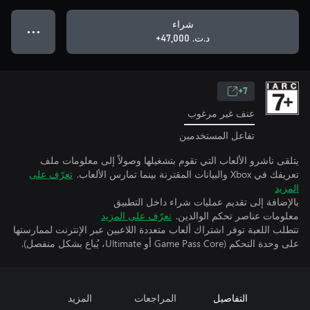
شراء
● ● ●
د.ت.‏ 47,000+
7+
عنف غير مرغوب
تفاعل المستخدمين
يتلقى ناشرو الألعاب التي تقوم بتشغيلها وصولاً إلى معلومات ملف
تعريفك في Xbox والبيانات المقترنة بينما تمارس الألعاب.
تعرّف على
المزيد
بالإضافة إلى تقديم عمليات شراء داخل التطبيق
معلومات عناصر تحكم الوالدين.
تعرّف على المزيد
تتطلب اللعبة توفر اشتراك ألعاب متعددة اللاعبين عبر الإنترنت لممارستها
على وحدة التحكم (Game Pass Core أو Ultimate، يُباع بشكل منفصل).
التفاصيل
المراجعات
المزيد