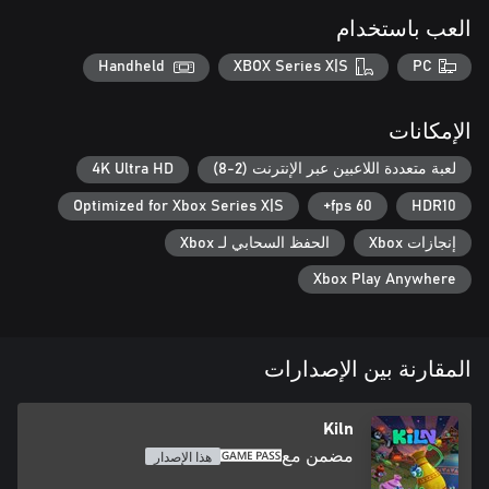
العب باستخدام
تحول إلى فخراني بارع– شكّل كتلًا طينية بنفسك على عجلة الفخار
لتصنع أعمالك وزيّنها في تجربة لعب غامرة تتضمن تشكيلة كبيرة من
Handheld
XBOX Series X|S
PC
الأدوات والأساليب.
الإمكانات
لعبة متعددة اللاعبين عبر الإنترنت (2-8)
4K Ultra HD
Optimized for Xbox Series X|S
60 fps+
HDR10
إنجازات Xbox
الحفظ السحابي لـ Xbox
Xbox Play Anywhere
المقارنة بين الإصدارات
Kiln
مضمن مع
هذا الإصدار