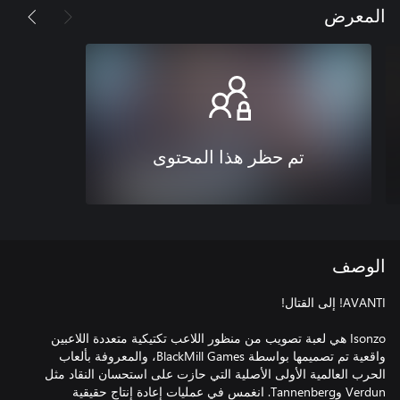
المعرض
تم حظر هذا المحتوى
الوصف
Isonzo هي لعبة تصويب من منظور اللاعب تكتيكية متعددة اللاعبين
واقعية تم تصميمها بواسطة BlackMill Games، والمعروفة بألعاب
الحرب العالمية الأولى الأصلية التي حازت على استحسان النقاد مثل
Verdun وTannenberg. انغمس في عمليات إعادة إنتاج حقيقية