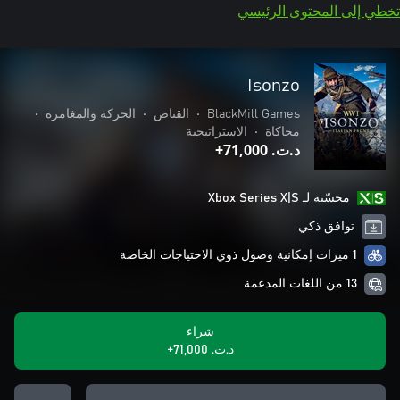
تخطي إلى المحتوى الرئيسي
Isonzo
BlackMill Games
•
القناص
•
الحركة والمغامرة
•
محاكاة
•
الاستراتيجية
د.ت.‏ 71,000+
محسّنة لـ Xbox Series X|S
توافق ذكي
1 ميزات إمكانية وصول ذوي الاحتياجات الخاصة
13 من اللغات المدعمة
شراء
د.ت.‏ 71,000+