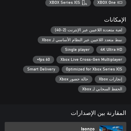
XBOX Series X|S
XBOX One
يتيح لك اللعب عبر المنصات على وحدة التحكم اللعب مع لاعبي وحدات
التحكم الأخرى (الجيل 8 والجيل 9) لتحقيق مطابقة أسرع وعدد أكبر
من اللاعبين في المباريات.
الإمكانات
لعبة متعددة اللاعبين عبر الإنترنت (2-40)
نمط متعدد اللاعبين عبر النظام الأساسي لـ Xbox
Single player
4K Ultra HD
60 fps+
Xbox Live Cross-Gen Multiplayer
Smart Delivery
Optimized for Xbox Series X|S
إنجازات Xbox
حالة حضور Xbox
الحفظ السحابي لـ Xbox
المقارنة بين الإصدارات
Isonzo