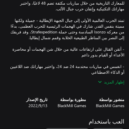
للمعارك التاريخية من خلال مباريات مكثفة تضم 48 لاعبًا، واختبر
تمتد الحرب العالمية الأولى إلى جبال الجبهة الإيطالية - جميلة ولكنها
مميتة بنفس القدر. شارك في الهجمات الرئيسية للحرب العظمى، بدءًا
من معركة Isonzo السادسة وحتى حملة Strafexpedition، وقد فريقك
- أتقن القتال على ارتفاعات عالية من خلال شن الهجمات أو محاصرة
- انغمس في مباريات محتدمة 24 ضد 24، واختبر مهاراتك ضد اللاعبين
إظهار المزيد
- خصص عتادك المميز باستخدام أكثر من 50 سلاحًا وعتادًا وامتيازات
منشور بواسطة
مطورة بواسطة
تاريخ الإصدار
- قاتل عبر جبال الألب الإيطالية في ساحات معارك ديناميكية، بدءًا من
BlackMill Games
BlackMill Games
13‏/9‏/2022
- انغمس في الحرب العظمى باستخدام الخرائط والأسلحة والزي
العب باستخدام