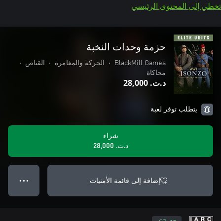
تخطي إلى المحتوى الرئيسي
حزمة وحدات النخبة
BlackMill Games
•
الحركة والمغامرة
•
القناص
•
محاكاة
د.ت.‏ 28,000
يتطلب توفر لعبة
شراء
د.ت.‏ 28,000
إضافة إلى قائمة الأمنيات
● ● ●