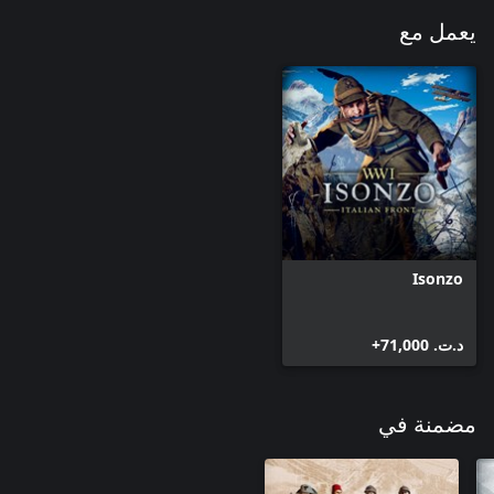
يعمل مع
Isonzo
د.ت.‏ 71,000+
مضمنة في