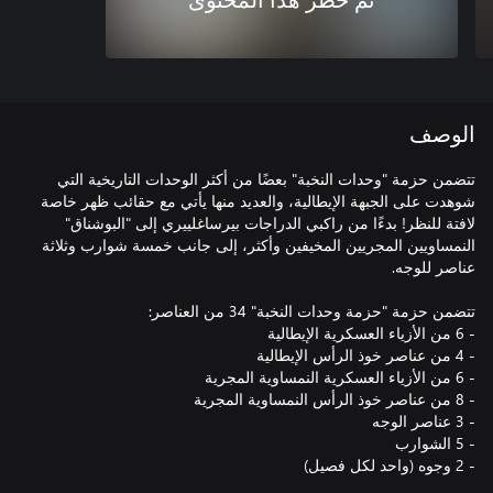
تم حظر هذا المحتوى
الوصف
تتضمن حزمة "وحدات النخبة" بعضًا من أكثر الوحدات التاريخية التي
شوهدت على الجبهة الإيطالية، والعديد منها يأتي مع حقائب ظهر خاصة
لافتة للنظر! بدءًا من راكبي الدراجات بيرساغلييري إلى "البوشناق"
النمساويين المجريين المخيفين وأكثر، إلى جانب خمسة شوارب وثلاثة