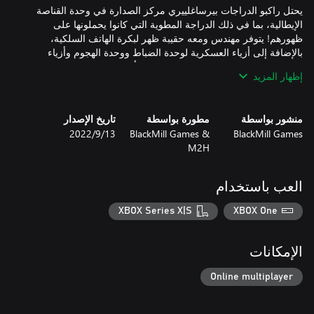
يحتل راكبو الدراجات بيرساغلييري مركز الصدارة في وحدة القناصة
الإيطالية، بما في ذلك الدراجة المطوية التي كانوا يحملونها على
ظهورهم! يتوفر مهندس ومعه حقيبة ظهر لبكرة الهاتف السلكية،
بالإضافة إلى أزياء العسكرية لوحدة الضباط ووحدة الهجوم وأزياء
إظهار المزيد
يعزز "البوشناق" النمساويين المجريين لكل الوحدات. يتوافر كل من
الزي العسكري بلون رمادي مخضر ورمادي بايك بما في ذلك سترة
منشور بواسطة
مطورة بواسطة
تاريخ الإصدار
الضابط "القصيرة" الكلاسيكية. إضافةً إلى ذلك، يحصلون أيضًا على
BlackMill Games
BlackMill Games &
13‏/9‏/2022
M2H
تتضمن الحزمة خمسة شوارب تاريخية بما في ذلك الخطوط الأنيقة
المميزة لشعر الوجه الذي لدي العديد من اللواءات الألمان: "فون
العب باستخدام
شليفن" و"فون فرانسوا" و"إريش فريدريش"، بما يليق بمنزلة صفوة
القوات. توجد أيضًا ثلاثة عناصر إضافية للوجه للاختيار من بينها، بما في
XBOX Series X|S
XBOX One
ذلك مجموعة خاصة من النظارات المستخدمة للأقنعة الواقية من الغاز
الإمكانات
ملحوظة: يحتوي هذا المحتوى القابل للتنزيل (DLC) على محتوى
مستحضرات التجميل فقط.
Online multiplayer