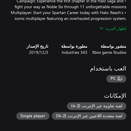
• Campaign: Experience the first chapter in the Halo Saga and
• Multiplayer: Start your Spartan Career today with Halo: Reach’s
iconic multiplayer featuring an overhauled progression system,
generation-defining player customization, over 20 unforgettable
إظهار المزيد
maps, as well as classic game modes such as Firefight and
Invasion. While Forge and Theater will be delivered later in 2020,
enjoy access to millions of community-created maps and game
منشور بواسطة
مطورة بواسطة
تاريخ الإصدار
types that have been migrated over from Halo: Reach on Xbox
Xbox game Studios
343 Industries
3‏/12‏/2019
• Firefight: Fight alone or with squad mates to survive against
endless waves of enemies deploying with ever-increasing
العب باستخدام
PC
*Halo: The Master Chief Collection is required to play the (digital
only) Halo: Reach.
الإمكانات
لعبة تعاونية عبر الإنترنت (2-4)
لعبة متعددة اللاعبين عبر الإنترنت (2-16)
Single player