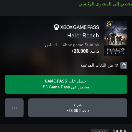
تخطي إلى المحتوى الرئيسي
Halo: Reach
Xbox game Studios
•
القناص
د.ت.‏ 28,000+
19 من اللغات المدعمة
احصل على GAME PASS
مضمن في PC Game Pass
شراء
● ● ●
د.ت.‏ 28,000+