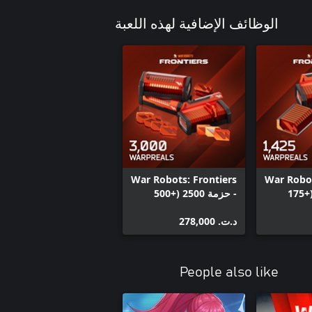
الوظائف الإضافية لهذه اللعبة
War Robots: Frontiers
War Robot
- حزمة 1250 (+175
- حزمة 2500 (+500
هدية) WarpReals
د.ت.‏ 278,000
People also like