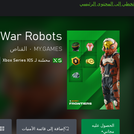
تخطي إلى المحتوى الرئيسي
War Robots:‏ Frontiers - القائد المحترف
MY.GAMES
•
القناص
محسّنة لـ Xbox Series X|S
الحصول عليه
إضافة إلى قائمة الأمنيات
مجاني+