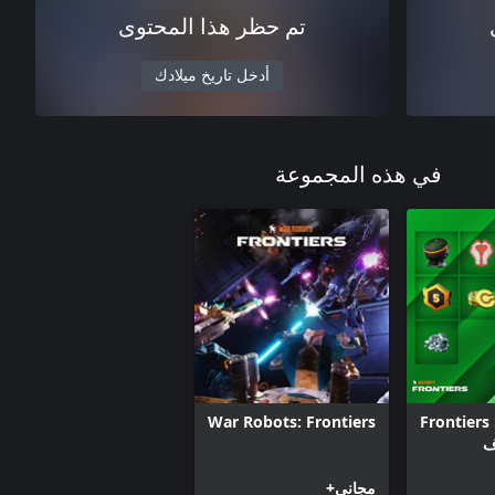
تم حظر هذا المحتوى
أدخل تاريخ ميلادك
في هذه المجموعة
War Robots:‏ Frontiers
War Robots: Frontiers
ف
مجاني+