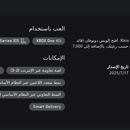
العب باستخدام
قُد الهجوم بقلب القائد الحقيقي، مجانًا لمشتركي Xbox Game Pass Ultimate. افتح إلويس دونوفان (قائد
Series X|S
XBOX One
عادي)، وطلاء طائر النَّهَّاس، وملصق "أحب هذا" لتعديل روبوتاتك القتالية حسب رغبتك، بالإضافة إلى 7,000
الإمكانات
تاريخ الإصدار
لعبة تعاونية عبر الإنترنت (2-3)
17‏/7‏/2025
نمط متعدد اللاعبين عبر النظام الأساسي ل
النمط التعاوني عبر النظام الأساسي لـ box
Smart Delivery