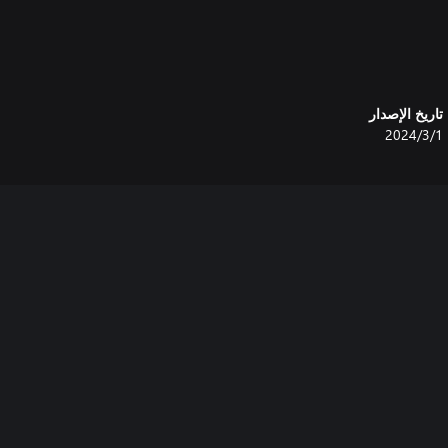
Dynamically evolving world: Bases
تاريخ الإصدار
1‏/3‏/2024
Handcrafted, ever-changing nar
Embrace the thrilling challenge