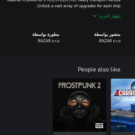
إظهار المزيد
 rise and fall, the planet transforms, and smuggling flourishes, all
منشور بواسطة
مطورة بواسطة
RAZAR s.r.o.
RAZAR s.r.o.
rative: Witness the impact of your decisions on the world and its
s of Frontier Pilot Simulator and become a legend among the stars!
People also like