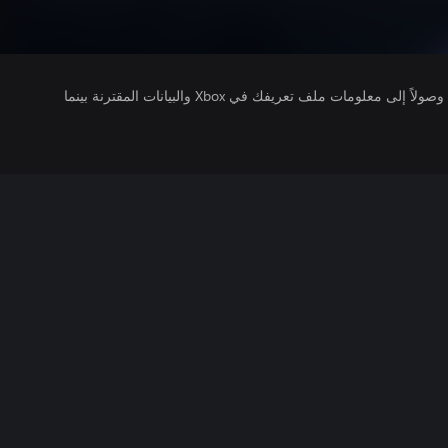
يتلقى ناشرو الألعاب التي تقوم بتشغيلها وصولاً إلى معلومات ملف تعريفك في Xbox والبيانات المقترنة بينما