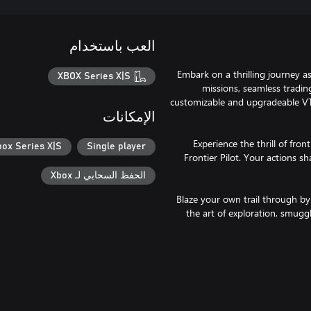
العب باستخدام
Embark on a thrilling journey as
XBOX Series X|S
missions, seamless tradin
customizable and upgradeable VT
الإمكانات
Experience the thrill of front
box Series X|S
Single player
Frontier Pilot. Your actions s
الحفظ السحابي لـ Xbox
Blaze your own trail through b
the art of exploration, smugg