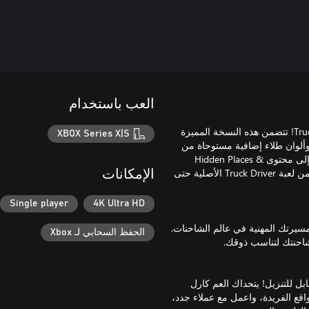
العب باستخدام
استمتع بتجربة قيادة الشاحنات الكاملة مع النسخة الذهبية من Truck Driver! تتضمن هذه النسخة المميزة
XBOX Series X|S
وى Heading North القابل للتنزيل، وألوان طلاء إضافية مستوحاة من
الولايات المتحدة الأمريكية والمملكة المتحدة وألمانيا وفرنسا، بالإضافة إلى محتوى Hidden Places &
Damage System القابل للتنزيل. انطلق على الطريق مع أفضل نسخة من لعبة Truck Driver الأصلية حتى
الإمكانات
Single player
4K Ultra HD
سيرتك المهنية في عالم الشاحنات.
الحفظ السحابي لـ Xbox
ق رحلتك في لعبة Truck Driver مع محتوى Heading North القابل للتنزيل! يتحداك العم كارل
Mangef الريفية. استكشف المواقع الفريدة، واعمل مع عملاء جدد،