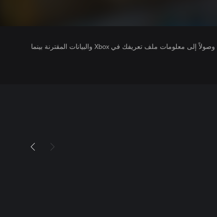
يتلقى ناشرو الألعاب التي تقوم بتشغيلها وصولاً إلى معلومات ملف تعريفك في Xbox والبيانات المقترنة بينما