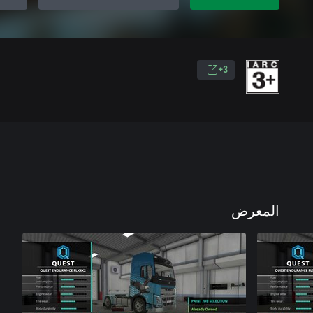
3+
المعرض