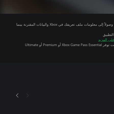
يتلقى ناشرو الألعاب التي تقوم بتشغيلها وصولاً إلى معلومات ملف تعريفك في Xbox والبيانات المقترنة بينما
التطبيق
لى المزيد
تتطلب اللعبة متعددة اللاعبين عبر الإنترنت توفر Xbox Game Pass Essential أو Premium أو Ultimate