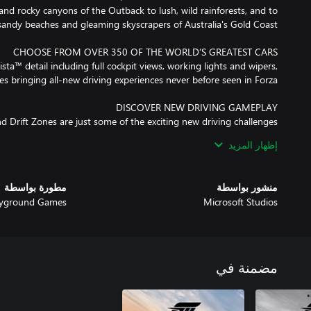
and rocky canyons of the Outback to lush, wild rainforests, and to
ista™ detail including full cockpit views, working lights and wipers,
 Drift Zones are just some of the exciting new driving challenges
g Showcase events that pit you and your car against a fleet of speed
إظهار المزيد
منشور بواسطة
مطورة بواسطة
ends’ Drivatars to help you gain fans and expand your festival, and
ayground Games
Microsoft Studios
re the world even when they’re not online. If they’re not winning
 power to modify every aspect of race events, championships, and
مضمنة في
 instantly challenge friends to beat you at your own game. Choose
stom paint jobs and vanity license plates, add new body kits – even