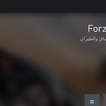
Forz
اق والطيران