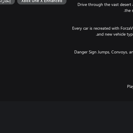
Xbox One X Enhanced
إنجازات x
Drive through the vast desert 
Every car is recreated with ForzaV
Danger Sign Jumps, Convoys, and
that await you. Star in thrillin
You’re the boss. Hire your fri
Pl
form Convoys with them to explo
Horizon Blueprint gives you the
Bucket List challenges – and
your driver character, create cu