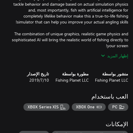
tackle behavior and damage based on actual simulation physics
and, most importantly, fish with artificial intelligence for
completely lifelike behavior make this a true-to-life fishing
The combination of unique graphics, realistic game physics and
sophisticated AI will bring the realistic world of fishing directly to
إظهار المزيد
* Complex AI system for fish behavior that correlates with
seasonal and climatic change, time of day, speed of water current,
منشور بواسطة
مطورة بواسطة
تاريخ الإصدار
bottom contour and type (color and structure), water and air
Fishing Planet LLC
Fishing Planet LLC
10‏/7‏/2019
temperature, wind, etc. Biting/striking reactions for each fish
species are completely realistic and natural as well as specifics of
العب باستخدام
* Photorealistic graphics – using latest high-end tools for
ultimate photo-realism: photogrammetry, all waterways are
XBOX Series X|S
XBOX One
PC
* Unique system of game physics and realistic tackle damage –
rods, lines and reels break according to their actual individual
الإمكانات
characteristics. Realistic aero and hydrodynamic environment for