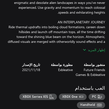
enigmatic and desolate alien landscapes in ways you've never
experienced. Use gravity and momentum to reach colossal
Ride thermal updrafts into boiling cloud formations, careen down
hillsides and launch off mountain tops, all the time drifting
toward the shining blue beam on the horizon. Atmospheric,
diffused visuals are merged with otherworldly sound effects and a
إظهار المزيد
Pilot your craft on mankind's first voyage outside the solar
system, and go on an interplanetary journey across space and
time.
منشور بواسطة
مطورة بواسطة
تاريخ الإصدار
Future Friends
Exbleative
18‏/11‏/2021
Games & Exbleative
العب باستخدام
XBOX Series X|S
XBOX One
PC
Handheld