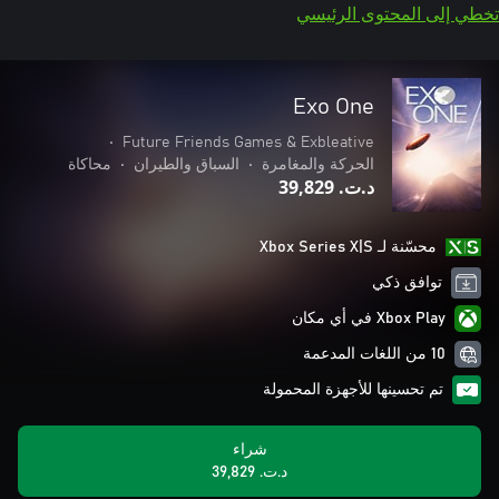
تخطي إلى المحتوى الرئيسي
Exo One
•
Future Friends Games & Exbleative
الحركة والمغامرة
•
السباق والطيران
•
محاكاة
د.ت.‏ 39,829
محسّنة لـ Xbox Series X|S
توافق ذكي
Xbox Play في أي مكان
10 من اللغات المدعمة
تم تحسينها للأجهزة المحمولة
شراء
د.ت.‏ 39,829