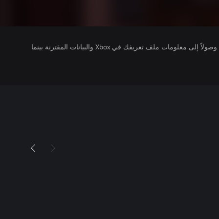
يتلقى ناشرو الألعاب التي تقوم بتشغيلها وصولاً إلى معلومات ملف تعريفك في Xbox والبيانات المقترنة بينما