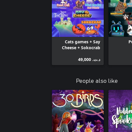
PuzzlePet - Feed Your Cat
Cats games + Say
P
Cheese + Sokocrab
(MS BUNDLE)
Sokorob
Cat - 
د.ت.‏ 49,000
Mimi the
Storybloc
People also like