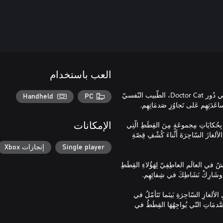
العب باستخدام
نُقدِّمُ لَكَ Doctor Cat، اللّعِبَة الّتِي سَتَغمُرُكَ في مُجتَمعِ القِطَط! انْزَلِقْ في دُور Doctor Cat، الطّبيب النّفسيّ
Handheld
PC
بِحُكايَاتِ مِجموعَةٍ مِنَ القِطَطِ الّتِي
الإمكانات
 تَحدّياتِ الحَياةِ، يَقْرِرُونَ طَلبُ مُساعَدَةِ Doctor Cat. حَلَّ الألغازَ السّاحِرَةَ أَثْناءَ كُشْفِ قِصّةِ
Single player
إنجازات Xbox
ِيشُ في العالَم العاطِفِيّ لِهَؤُلاءِ القِطَطِ
ولِ الألغازِ السّاحِرَةِ بَينَما تَتَأمّلُ في
الصَّدمَاتِ التّي يُواجِهُهَا القِطَطُ في