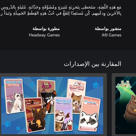
مَع هَذِهِ اللّعِبَةِ، سَتَحظى بِتَجرِبَةٍ مُثيرَةٍ ومُشَوِّقَةٍ وجَذّابَةٍ، مُليئَةٍ بِالدّروسِ ذَاتِ
بِالآخَرِينَ وِدعْمِهِم. كُن مُستَعِدًا لِتَقَعُّ في حُبِّ هَذِهِ القِطَطِ الجَمِيلَةِ وتَبدَأَ رِحل
منشور بواسطة
مطورة بواسطة
Headway Games
Afil Games
المقارنة بين الإصدارات