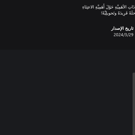
 الأهَمِيَّةِ حَوْلَ أَهَمِيَّةِ الاعتِنَاءِ
َةً فَرِيدَةً وتَحويلِيَّةً!
تاريخ الإصدار
29‏/3‏/2024