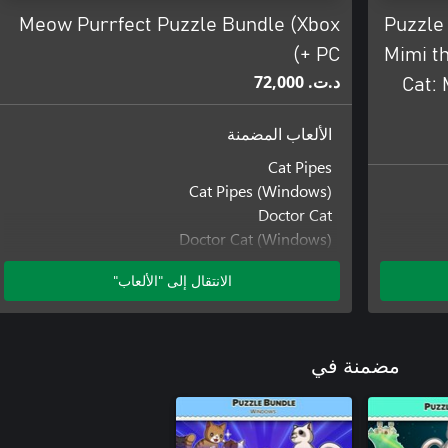
Meow Purrfect Puzzle Bundle (Xbox
Puzzle
+ PC)
Mimi t
د.ت.‏ 72,000
Cat: 
الألعاب المضمنة
Cat Pipes
Cat Pipes (Windows)
Doctor Cat
Doctor Cat (Windows)
Kiting Cat
الانتقال إلى "الألعاب"
Kiting Cat (Windows)
Mimi
Mimi the Cat: Meow Together
Mimi the Cat: Meow Together (Windows)
Mimi the Cat: Mimi's Scratcher
مضمنة في
Mimi the Cat: Mimi's Scratcher (Windows)
Mimi the Cat: New Friends
Mimi the Cat: New Friends (Windows)