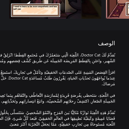
الوصف
اقرَأِ القِصَصَ المَبنِيةِ عَلى الصّدمَاتِ الحَقيقيّةِ وتَأمّلْ في تَجارِبِكَ. استَمتِعْ 
عِندَما يُواجَهُونَ
في اللّعبَةِ، سَتَحظى بِفُرصَةٍ فَرِيدَةٍ لِمُمارَسَةِ التَّعاطُفِ والتّفَاهُمِ بِينَما تَع
تُقدِّمُ هَذِهِ اللّعِبَةُ تَوازُنًا مُثَالِيًّا بَينَ المَرَحِ والنّمُوّ الشّخصِيّ. سَتَتَسلَّى بِحُلُ
قَضَايَا عَمِيقَةٍ وكَيفَيَّةَ تَطبِيقِهَا في العالَمِ الحَقيقِيّ. فَبَعدَ كُلِّ شَيءٍ، فَإنّ 