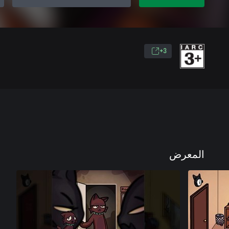
3+
المعرض