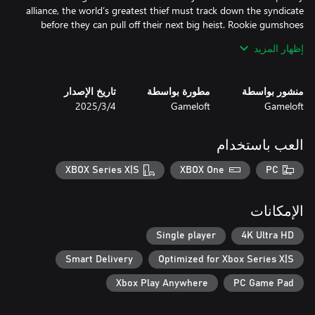
alliance, the world’s greatest thief must track down the syndicate
before they can pull off their next big heist. Rookie gumshoes
and seasoned detectives are invited to put their sleuthing skills to
إظهار المزيد
the test whether it’s in the narrative driven main campaign or the
منشور بواسطة
مطورة بواسطة
تاريخ الإصدار
Gameloft
Gameloft
4‏/3‏/2025
Carmen Sandiego, the elusive master thief, has temporarily
aligned herself with ACME. Her intimate knowledge of VILE’s
operations and her unparalleled skills in espionage make her an
العب باستخدام
XBOX Series X|S
XBOX One
PC
A great thief is only as good as her tools. Glide across rooftops,
grapple between buildings, and switch between night vision, UV,
الإمكانات
Single player
4K Ultra HD
Smart Delivery
Optimized for Xbox Series X|S
From the bustling streets of Rio de Janeiro to the majestic
landmarks of Tokyo, embark on a whirlwind tour of the world's
Xbox Play Anywhere
PC Game Pad
most iconic destinations. With stunning visuals and immersive
environments, every location comes to life, inviting you to