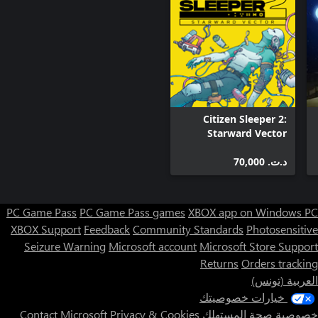
Citizen Sleeper 2:
Starward Vector
د.ت.‏ 70,000
PC Game Pass
PC Game Pass games
XBOX app on Windows PC
XBOX Support
Feedback
Community Standards
Photosensitive
Seizure Warning
Microsoft account
Microsoft Store Support
Returns
Orders tracking
العربية (تونس)
خيارات خصوصيتك
خصوصية صحة المستهلك
Privacy & Cookies
Contact Microsoft