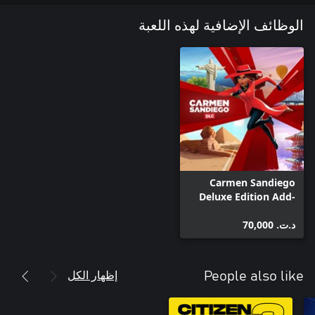
الوظائف الإضافية لهذه اللعبة
Use quick thinking and detective skills to decode messages, crack
safes, and outwit VILE operatives before they disappear. Every
Use clues, interviews, and the ACME CrimeNet Database to
profile and identify VILE operatives. But remember, a warrant is
essential before making any arrests! Will you crack the case and
Carmen Sandiego
Deluxe Edition Add-
On
د.ت.‏ 70,000
إظهار الكل
People also like