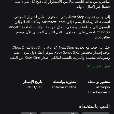
مباشرة من بداية اللعبة، بدلًا من الاضطرار إلى فتح كل شيء شيئًا
إلى جانب تحديث Next Stop، يأتي المحتوى القابل للتنزيل المجاني
لتوسعة الخريطة الرسمية إلى Microsoft Store. يمكنك التطلع إلى
الوصول إلى منطقة جديدة في شمال خريطة الولايات المتحدة ""Angel
Shores"". احصل على المحتوى القابل للتنزيل المجاني الآن ووسع
جنبًا إلى جنب مع تحديث Bus Simulator 21 Next Stop لـXbox One،
يوجد إصدار مخصص لـXbox Series S|X متوفر أيضًا لأول مرة - يضم
رسومات مُحسنة والمزيد. بالنسبة لمالكي إصدار Xbox One من اللعبة،
إظهار المزيد
منشور بواسطة
مطورة بواسطة
تاريخ الإصدار
إصلاحات الأخطاء وتحسينات اللعبة للحصول على طريقة لعب أكثر
astragon
stillalive studios
7‏/9‏/2021
Entertainment
العب باستخدام
يأتي Next Stop بمحتوى اختياري مجاني قابل للتنزيل لتوسعة الخريطة
يضم العديد من المهمات الجديدة لكل ملاك اللعبة الأساسية - احصل