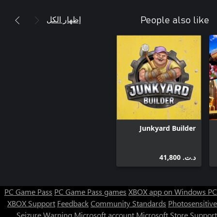
إظهار الكل
People also like
Junkyard Builder
د.ت.‏ 41,800
PC Game Pass
PC Game Pass games
XBOX app on Windows PC
XBOX Support
Feedback
Community Standards
Photosensitive
Seizure Warning
Microsoft account
Microsoft Store Support