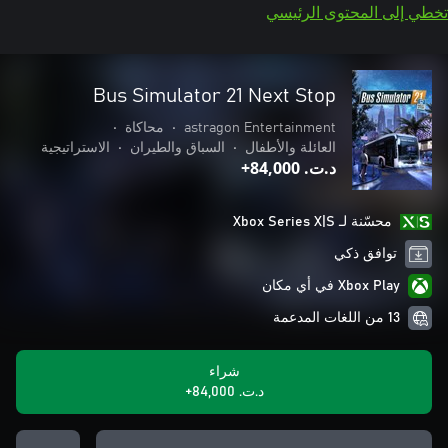
تخطي إلى المحتوى الرئيسي
Bus Simulator 21 Next Stop
astragon Entertainment
•
محاكاة
•
العائلة والأطفال
•
السباق والطيران
•
الاستراتيجية
د.ت.‏ 84,000+
محسّنة لـ Xbox Series X|S
توافق ذكي
Xbox Play في أي مكان
13 من اللغات المدعمة
شراء
د.ت.‏ 84,000+