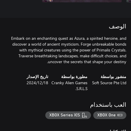
الوصف
Embark on an enchanting quest as Azura, a spirited heroine, and
discover a world of ancient mysticism. Forge unbreakable bonds
with mythical creatures using the power of Primalis Crystals.
Traverse breathtaking landscapes, make difficult choices, and
uncover the secrets that shape your destiny.
منشور بواسطة
مطورة بواسطة
تاريخ الإصدار
Soft Source Pte Ltd
Cranky Alien Games
18‏/12‏/2024
S.R.L.S.
العب باستخدام
XBOX Series X|S
XBOX One