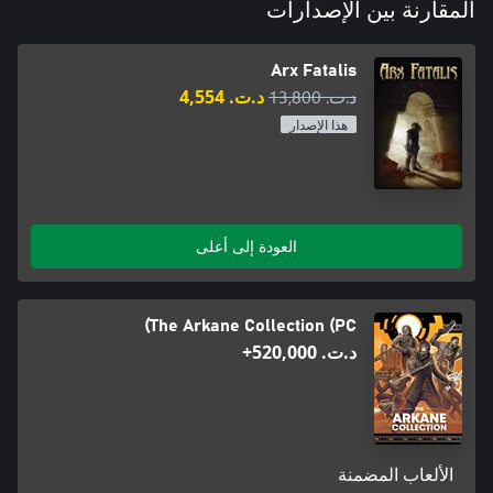
المقارنة بين الإصدارات
Arx Fatalis
د.ت.‏ 13,800
د.ت.‏ 4,554
هذا الإصدار
العودة إلى أعلى
The Arkane Collection (PC)
د.ت.‏ 520,000+
الألعاب المضمنة