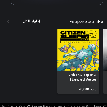
إظهار الكل
People also like
Citizen Sleeper 2:
Starward Vector
د.ت.‏ 70,000
PC Game Pass
PC Game Pass games
XBOX app on Windows PC