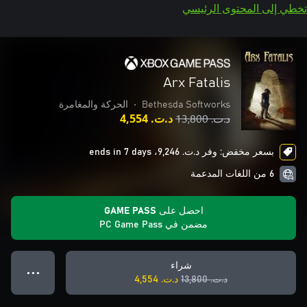
تخطي إلى المحتوى الرئيسي
Arx Fatalis
Bethesda Softworks
•
الحركة والمغامرة
د.ت.‏ 13,800
د.ت.‏ 4,554
بسعر مخفض: وفر د.ت.‏ 9,246، ends in 7 days
6 من اللغات المدعمة
احصل على GAME PASS
مضمن في PC Game Pass
شراء
● ● ●
د.ت.‏ 13,800
د.ت.‏ 4,554