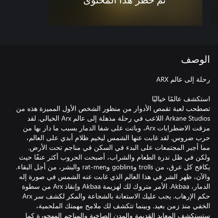
تم حظر هذا المحتوى
الوصف
تصطحب لعبة تقمص الأدوار من منظور الشخص الأول المميزة هذه من
Arkane Studios اللاعب في رحلة مذهلة إلى عالم Arx الخيالي. لقد
مزقت الاضطرابات Arx، وباتت على شفا الدمار بسبب ما دار بها من
حرب ضروس. لقد غابت عنها الشمس ليخيم ظلام أبدي على العالم،
مما أجبر المجتمعات على البدء في السكن في مناجم تحت الأرض.
ولكن في ظل ندرة الطعام والشراب، أصبحت الحروب أكثر عنفًا حيث
يكافح كل عرق، من trolls وgoblins وrat-men والبشر، من أجل البقاء.
والآن، ظهر الشر في هذا العالم الذي غابت عنه الشمس في صورة إله
الدمار، Akbaa. الأمر متروك لك لهزيمة Akbaa وإنقاذ Arx من سطوة
حكم الإرهاب. يجب عليك الاستعانة بالشجاعة والمكر لكشف سر Arx
الخفي منذ زمن بعيد. وبينما تتكشف لك ملامح مهمتك الملحمية،
ستستكشف المعابد القديمة والمدن الصاخبة والمناجم المهجورة كما