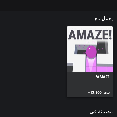
يعمل مع
AMAZE!
د.ت.‏ 13,800+
مضمنة في