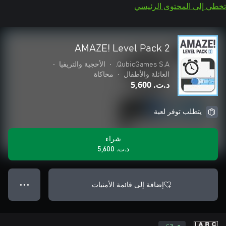
تخطي إلى المحتوى الرئيسي
AMAZE! Level Pack 2
QubicGames S.A.
•
الأحجية والتريفيا
•
العائلة والأطفال
•
محاكاة
د.ت.‏ 5,600
يتطلب توفر لعبة
شراء
د.ت.‏ 5,600
إضافة إلى قائمة الأمنيات
● ● ●