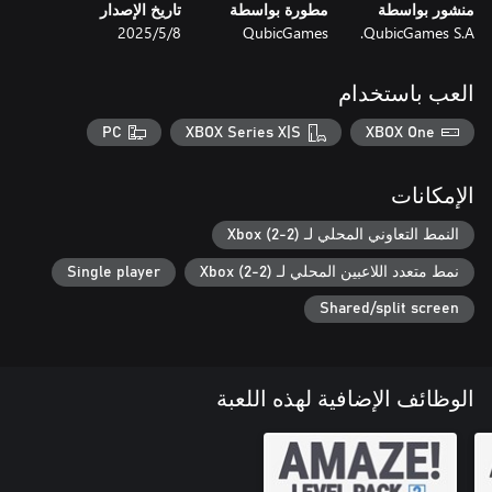
منشور بواسطة
مطورة بواسطة
تاريخ الإصدار
QubicGames S.A.
QubicGames
8‏/5‏/2025
- مئات المستويات للتلوين والعديد من الكرات الملونة للفتح
العب باستخدام
PC
XBOX Series X|S
XBOX One
الإمكانات
النمط التعاوني المحلي لـ Xbox (2-2)
نمط متعدد اللاعبين المحلي لـ Xbox (2-2)
Single player
Shared/split screen
الوظائف الإضافية لهذه اللعبة