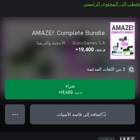
تخطي إلى المحتوى الرئيسي
AMAZE!: Complete Bundle
QubicGames S.A.
•
الأحجية والتريفيا
د.ت.‏ 19,400+
2 من اللغات المدعمة
شراء
د.ت.‏ 19,400+
إضافة إلى قائمة الأمنيات
● ● ●