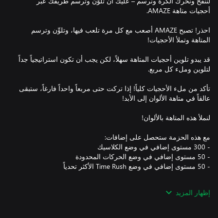
لننفخ ونحرك الكرة ونرسم – عليك أن تُلوِّن وترسم طريقك عبر
احذر! تصبح AMAZE أصعب مع كل مرة تلعب فيها، وتلوِّن وترسم
قد يبدو تلوين أحجيات المتاهة سهلاً، لكن يجب أن تكون استراتيجياً جداً
تأكد من ملء الأحجيات كلياً! إذا تركت حتى مربعاً واحداً فارغاً، ستبقى
إظهار المزيد