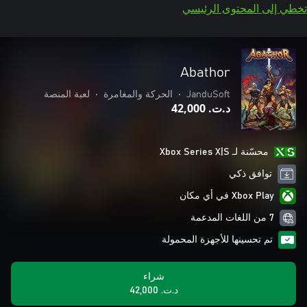
تخطي إلى المحتوى الرئيسي
Abathor
JanduSoft
•
الحركة والمغامرة
•
لعبة المنصة
د.ت.‏ 42,000
محسّنة لـ Xbox Series X|S
توافق ذكي
Xbox Play في أي مكان
7 من اللغات المدعمة
تم تحسينها للأجهزة المحمولة
شراء
د.ت.‏ 42,000