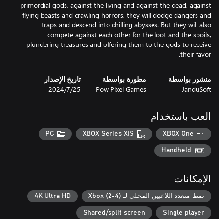
primordial gods, against the living and against the dead, against
flying beasts and crawling horrors, they will dodge dangers and
traps and descend into chilling abysses. But they will also
compete against each other for the loot and the spoils,
plundering treasures and offering them to the gods to receive
their favor.
منشور بواسطة
مطورة بواسطة
تاريخ الإصدار
JanduSoft
Pow Pixel Games
25‏/7‏/2024
العب باستخدام
PC
XBOX Series X|S
XBOX One
Handheld
الإمكانات
نمط متعدد اللاعبين المحلي لـ Xbox (2-4)
4K Ultra HD
Shared/split screen
Single player