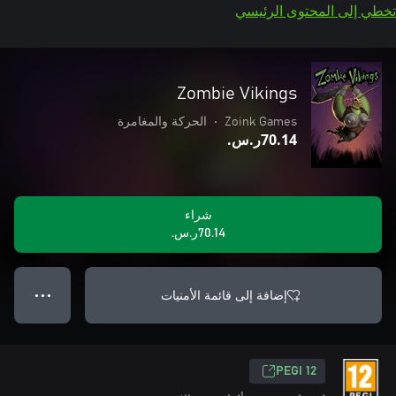
تخطي إلى المحتوى الرئيسي
Zombie Vikings
Zoink Games
•
الحركة والمغامرة
‪ر.س.‏‎70.14‬
شراء
‪ر.س.‏‎70.14‬
إضافة إلى قائمة الأمنيات
● ● ●
PEGI 12