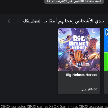
لعبة متعددة اللاعبين عبر الإنترنت (2-4)
إظهار الكل
يبدي الأشخاص إعجابهم أيضًا بـ
Big Helmet Heroes
‪ر.س.‏‎94.00‬
XBOX consoles
XBOX games
XBOX Game Pass
XBOX accessories