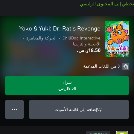
تخطي إلى المحتوى الرئيسي
Yoko & Yuki: Dr. Rat's Revenge
ChiliDog Interactive
•
الحركة والمغامرة
•
الأحجية والتريفيا
‪ر.س.‏‎18.50‬
3 من اللغات المدعمة
شراء
‪ر.س.‏‎18.50‬
إضافة إلى قائمة الأمنيات
● ● ●