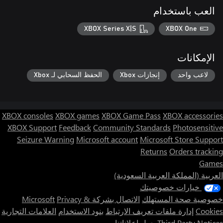
العب باستخدام
XBOX Series X|S
XBOX One
الإمكانات
لاعب واحد
إنجازات Xbox
الحفظ السحابي لـ Xbox
XBOX consoles
XBOX games
XBOX Game Pass
XBOX accessories
XBOX Support
Feedback
Community Standards
Photosensitive
Seizure Warning
Microsoft account
Microsoft Store Support
Returns
Orders tracking
Games
العربية (المملكة العربية السعودية)
خيارات خصوصيتك
خصوصية صحة المستهلك
الاتصال بشركة Microsoft
Privacy &
Cookies
إدارة ملفات تعريف الارتباط
بنود الاستخدام
العلامات التجارية
Third Party Notices
حول إعلاناتنا