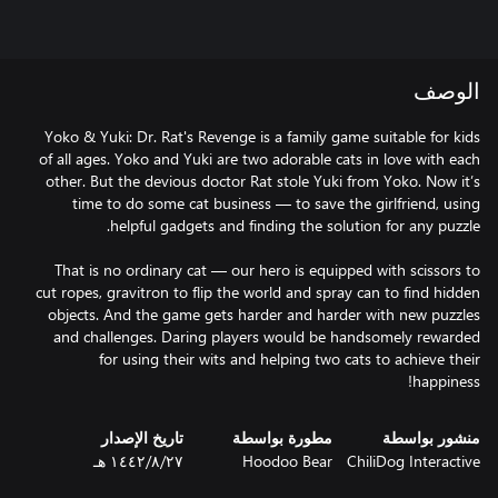
الوصف
Yoko & Yuki: Dr. Rat's Revenge is a family game suitable for kids
of all ages. Yoko and Yuki are two adorable cats in love with each
other. But the devious doctor Rat stole Yuki from Yoko. Now it’s
time to do some cat business — to save the girlfriend, using
That is no ordinary cat — our hero is equipped with scissors to
cut ropes, gravitron to flip the world and spray can to find hidden
objects. And the game gets harder and harder with new puzzles
and challenges. Daring players would be handsomely rewarded
for using their wits and helping two cats to achieve their
happiness!
منشور بواسطة
مطورة بواسطة
تاريخ الإصدار
ChiliDog Interactive
Hoodoo Bear
٢٧‏/٨‏/١٤٤٢ هـ