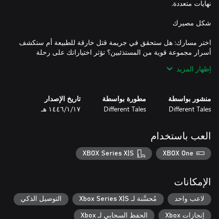
اختر مسارك: هل ستحقق في جريمة قتل خارقة للطبيعة أم ستكشف
أسرار مجموعة قوية من المستذئبين؟ تؤثر اختياراتك على رحلة
سميرة، وتوازن بين صحتها وإرادتها وغضبها ومهاراتها. هل ستوجهها نحو
إظهار المزيد
منشور بواسطة
مطورة بواسطة
تاريخ الإصدار
Different Tales
Different Tales
١٧‏/١‏/١٤٤٦ هـ
اختبر مزيجًا من سرد القصص المرئية وعناصر تقمص الأدوار
المستوحاة من الطبعة الخامسة لعالم الظلام الأسطوري. إدارة
مخزونك، وإتقان المهارات الفريدة، والتنقل عبر نظام الحزن الداخلي -
العب باستخدام
XBOX Series X|S
XBOX One
سواء كنت خبيرًا في عالم الظلام أو مبتدئًا، فإن لعبة Purgatory تقدم
الإمكانات
دخولًا مشوقًا إلى هذا الكون الغني. بفضل الشروحات الفورية
للمفردات، والخطوط القابلة للتعديل، وسرعة النص القابلة للتخصيص،
لاعب واحد
مُحسَّنة لـ Xbox Series X|S
التوصيل الذكي
إنجازات Xbox
الحفظ السحابي لـ Xbox