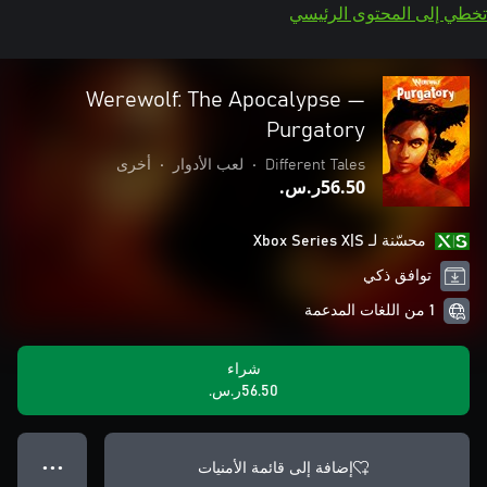
تخطي إلى المحتوى الرئيسي
Werewolf: The Apocalypse —
Purgatory
Different Tales
•
لعب الأدوار
•
أخرى
‪ر.س.‏‎56.50‬
محسّنة لـ Xbox Series X|S
توافق ذكي
1 من اللغات المدعمة
شراء
‪ر.س.‏‎56.50‬
إضافة إلى قائمة الأمنيات
● ● ●