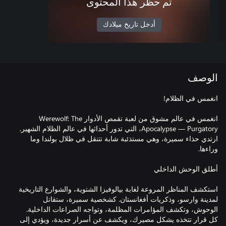
تم حظر هذا المحتوى
أدخل تاريخ ميلادك
الوصف
انغمس في عالم مشوق من لعبة تقمص الأدوار Werewolf: The
Apocalypse — Purgatory، التي تدور أحداثها في عالم الظلام الشهير.
ارتدي حذاء سميرة، وهي مستذئبة شابة تتنقل في ظلال بولندا وما
استكشف المناظر المروعة لغابة بيالوفيزا الشتوية، والشوارع التاريخية
لمدينة وارسو، وذكريات أفغانستان. كشخصية سميرة، ستقاتل
الوحوش، وتكشف المؤامرات المظلمة، وتواجه الصراعات الداخلية.
كل قرار تتخذه يشكل مصيرك، ويكشف عن أسرار جديدة، ويؤدي إلى