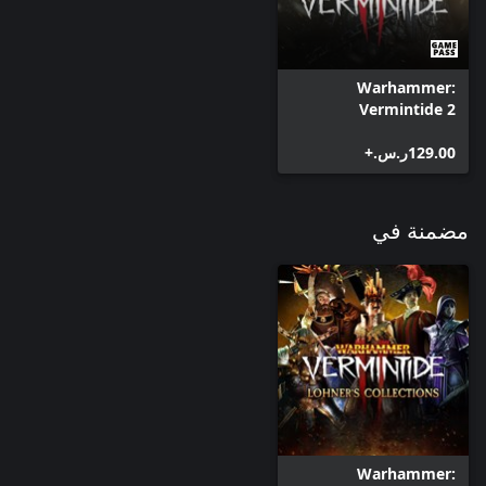
Warhammer:
Vermintide 2
‪ر.س.‏‎129.00‬+
مضمنة في
Warhammer: