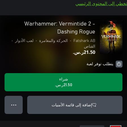
تخطي إلى المحتوى الرئيسي
Warhammer: Vermintide 2 -
Dashing Rogue
Fatshark AB
•
الحركة والمغامرة
•
لعب الأدوار
•
القناص
‪ر.س.‏‎21.50‬
يتطلب توفر لعبة
شراء
‪ر.س.‏‎21.50‬
إضافة إلى قائمة الأمنيات
● ● ●