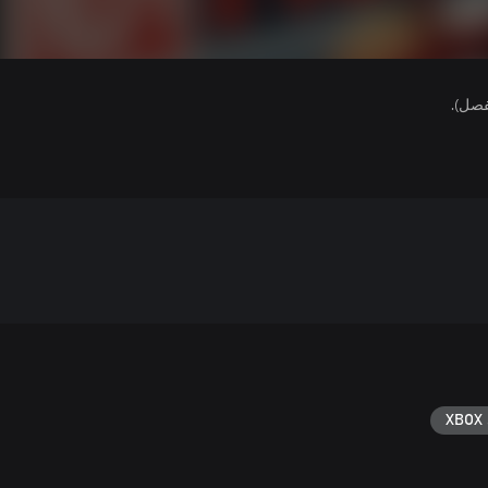
فصل).
XBOX 