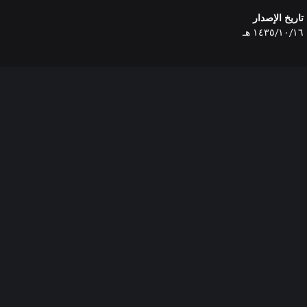
تاريخ الإصدار
١٦‏/١٠‏/١٤٣٥ هـ