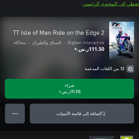
تخطي إلى المحتوى الرئيسي
TT Isle of Man Ride on the Edge 2
Bigben Interactive
•
السباق والطيران
•
محاكاة
‪ر.س.‏‎111.50‬+
13 من اللغات المدعمة
شراء
‪ر.س.‏‎111.50‬+
إضافة إلى قائمة الأمنيات
● ● ●