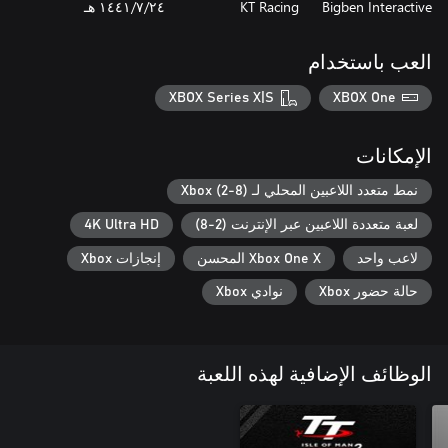
Bigben Interactive
KT Racing
٢٤‏/٧‏/١٤٤١ هـ
العب باستخدام
XBOX Series X|S
XBOX One
الإمكانات
نمط متعدد اللاعبين المحلي لـ Xbox (2-8)
لعبة متعددة اللاعبين عبر الإنترنت (2-8)
4K Ultra HD
لاعب واحد
Xbox One X المحسن
إنجازات Xbox
حالة حضور Xbox
نوادي Xbox
الوظائف الإضافية لهذه اللعبة