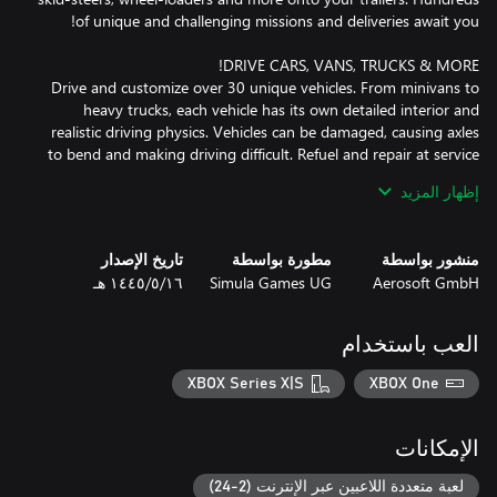
Drive and customize over 30 unique vehicles. From minivans to
heavy trucks, each vehicle has its own detailed interior and
realistic driving physics. Vehicles can be damaged, causing axles
to bend and making driving difficult. Refuel and repair at service
stations to get back on the road in full swing. Make each vehicle
إظهار المزيد
your own by customizing it to your liking. Stick to the traffic rules
or risk getting fined in random police traffic controls and radar
speed cameras. Push your driving skills to the limit in many
منشور بواسطة
مطورة بواسطة
تاريخ الإصدار
Aerosoft GmbH
Simula Games UG
١٦‏/٥‏/١٤٤٥ هـ
Enjoy the ultimate delivery experience in co-op multiplayer. Join
العب باستخدام
your friends, make convoys, earn money and expand your
companies together. Escort other players safely to their
XBOX Series X|S
XBOX One
destinations using specialized convoy equipment. Explore a vast
28 km² open world, from bustling cities to tranquil rural areas.
Explore and uncover hidden secrets scattered across the map.
الإمكانات
Get ready for a journey into a dynamic and completely open
world where the deliveries never end!
لعبة متعددة اللاعبين عبر الإنترنت (2-24)