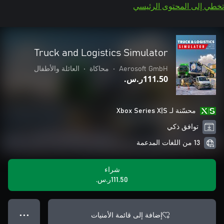
تخطي إلى المحتوى الرئيسي
Truck and Logistics Simulator
Aerosoft GmbH
•
محاكاة
•
العائلة والأطفال
‪ر.س.‏‎111.50‬
محسّنة لـ Xbox Series X|S
توافق ذكي
13 من اللغات المدعمة
شراء
‪ر.س.‏‎111.50‬
إضافة إلى قائمة الأمنيات
● ● ●