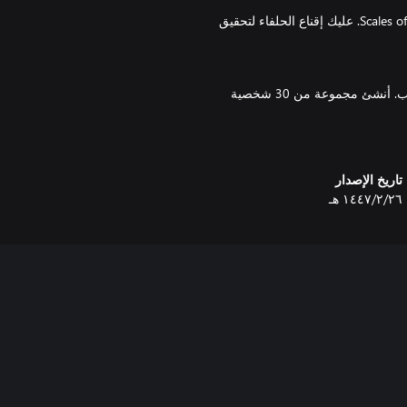
تُتخذ القرارات المؤثرة في مصير الأبطال بتصويت يستخدم Scales of Conviction. عليك إقناع الحلفاء لتحقيق
استفد من البيئة حولك، ونسّق الهجمات، وحاصر أعداءك من كل الجوانب. أنشئ مجموعة من 30 شخصية
تاريخ الإصدار
٢٦‏/٢‏/١٤٤٧ هـ