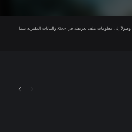
يتلقى ناشرو الألعاب التي تقوم بتشغيلها وصولاً إلى معلومات ملف تعريفك في Xbox والبيانات المقترنة بينما