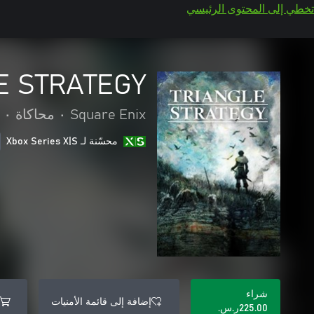
تخطي إلى المحتوى الرئيسي
E STRATEGY
Square Enix
•
محاكاة
•
محسّنة لـ Xbox Series X|S
شراء
إضافة إلى قائمة الأمنيات
‪ر.س.‏‎225.00‬