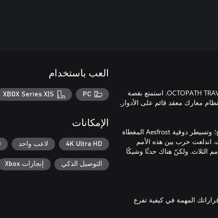
العب باستخدام
لعبة تقمص أدوار تكتيكية جديدة من الفريق المطور لـBRAVELY وOCTOPATH TRAVELER. استمتع بقصة
XBOX Series X|S
PC
الإمكانات
في أراضي Norzelia، تتحكم ولاية Hyzante المقدسة في إمدادات الملح؛ وتسيطر دوقية Aesfrost المغطاة
Glenbro، أرض الأنهار والغابات. اندلعت حرب بين هذه الأمم
4K Ultra HD
لاعب واحد
60 
 حذِر بين الأمم الثلاث. ولكنّ هناك حدثًا وشيكًا
التوصيل الذكي
إنجازات Xbox
قراراتك المهمة في كيفية تفرع