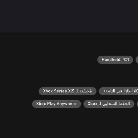
Handheld
إطارًا في الثانية+
مُحسَّنة لـ Xbox Series X|S
الحفظ السحابي لـ Xbox
Xbox Play Anywhere