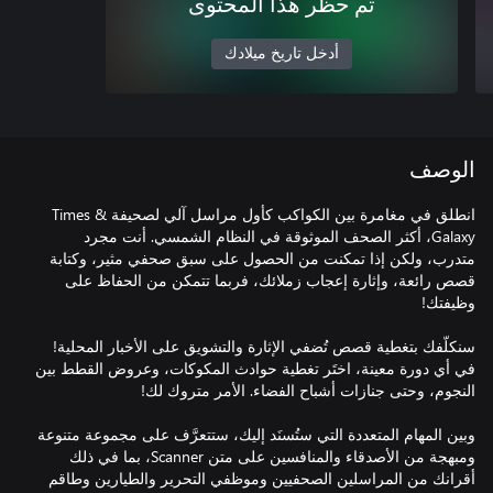
تم حظر هذا المحتوى
أدخل تاريخ ميلادك
الوصف
انطلق في مغامرة بين الكواكب كأول مراسل آلي لصحيفة Times &
Galaxy، أكثر الصحف الموثوقة في النظام الشمسي. أنت مجرد
متدرب، ولكن إذا تمكنت من الحصول على سبق صحفي مثير، وكتابة
قصص رائعة، وإثارة إعجاب زملائك، فربما تتمكن من الحفاظ على
سنكلّفك بتغطية قصص تُضفي الإثارة والتشويق على الأخبار المحلية!
في أي دورة معينة، اختَر تغطية حوادث المكوكات، وعروض القطط بين
وبين المهام المتعددة التي ستُسنَد إليك، ستتعرَّف على مجموعة متنوعة
ومبهجة من الأصدقاء والمنافسين على متن Scanner، بما في ذلك
أقرانك من المراسلين الصحفيين وموظفي التحرير والطيارين وطاقم