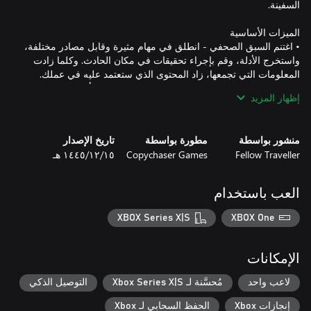
• اغتنم السبق الصحفي - انطلق في مهام مثيرة وقابل مصادر مختلفة،
واستخرج الأدلة، وقم بإجراء تحقيقات في مكان الحادث. وكلما زادت
• اكتب قصتك الخاصة - في نهاية كل مهمة، استخدم أداة Build-a-
إظهار المزيد
Story™‎ لصياغة مقالك باستخدام كل تلك المعلومات التي جمعتها،
• أضِف تأثيرك على اتجاه تحرير القصة - تؤثر اختياراتك على جودة
منشور بواسطة
مطورة بواسطة
تاريخ الإصدار
ونبرة القصة وكيف سيتفاعل كلٌّ من المحررين والقراء معها. بمرور
Fellow Traveller
Copychaser Games
١٥‏/١٢‏/١٤٤٥ هـ
الوقت، تبدأ الخيارات في كل قصة في تشكيل سمعة وشعبية الصحيفة.
• أبهِر زملاءك - استكشف السفينة الفضائية Scanner وتعرَّف على
العب باستخدام
موظفين غريبين ونشطين. ستجد البشر، وسلالات الأوغر والفيرج
XBOX Series X|S
XBOX One
• لعبة مصمَّمة من قِبَل صحفيين حقيقيين - قضى المؤلفون في
Copychaser سنوات في العمل كصحفيين قبل دخول مجال تصميم
وتطوير الألعاب.
الإمكانات
لاعب واحد
مُحسَّنة لـ Xbox Series X|S
التوصيل الذكي
إنجازات Xbox
الحفظ السحابي لـ Xbox