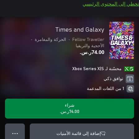
تخطي إلى المحتوى الرئيسي
Times and Galaxy
Fellow Traveller
•
الحركة والمغامرة
•
الأحجية والتريفيا
‪ر.س.‏‎74.00‬
محسّنة لـ Xbox Series X|S
توافق ذكي
1 من اللغات المدعمة
شراء
‪ر.س.‏‎74.00‬
إضافة إلى قائمة الأمنيات
● ● ●