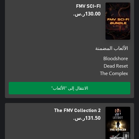
FMV SCI-FI
‪ر.س.‏‎130.00‬
الألعاب المضمنة
Bloodshore
Dead Reset
The Complex
الانتقال إلى "الألعاب"
The FMV Collection 2
‪ر.س.‏‎131.50‬