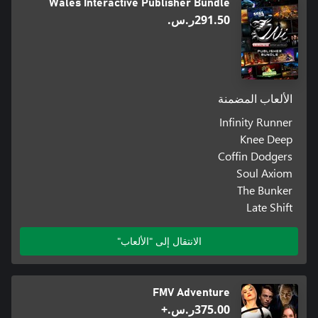
Wales Interactive Publisher Bundle
‪ر.س.‏‎291.50‬
الألعاب المضمنة
Infinity Runner
Knee Deep
Coffin Dodgers
Soul Axiom
The Bunker
Late Shift
الانتقال إلى "الألعاب"
FMV Adventure
‪ر.س.‏‎375.00‬+