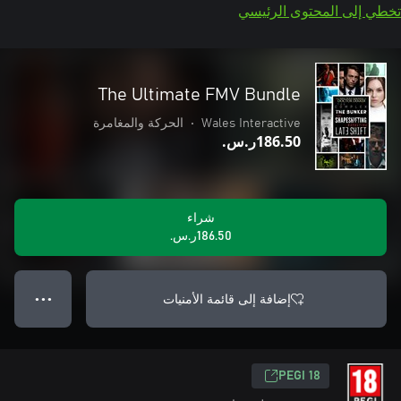
تخطي إلى المحتوى الرئيسي
The Ultimate FMV Bundle
Wales Interactive
•
الحركة والمغامرة
‪ر.س.‏‎186.50‬
شراء
‪ر.س.‏‎186.50‬
إضافة إلى قائمة الأمنيات
● ● ●
PEGI 18