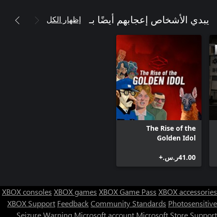
إظهار الكل
يبدي الأشخاص إعجابهم أيضًا بـ
The Rise of the
Golden Idol
‪ر.س.‏‎41.00‬+
XBOX consoles
XBOX games
XBOX Game Pass
XBOX accessories
XBOX Support
Feedback
Community Standards
Photosensitive
Seizure Warning
Microsoft account
Microsoft Store Support