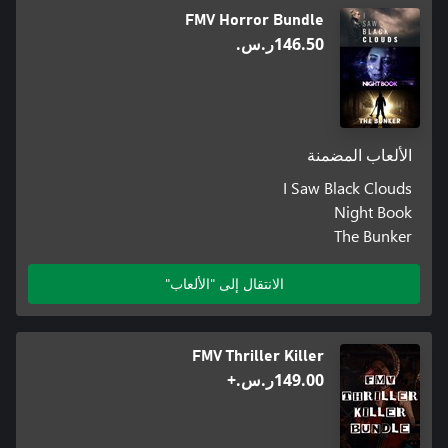
FMV Horror Bundle
‪ر.س.‏‎146.50‬
الألعاب المضمنة
I Saw Black Clouds
Night Book
The Bunker
الانتقال إلى "الألعاب"
FMV Thriller Killer
‪ر.س.‏‎149.00‬+