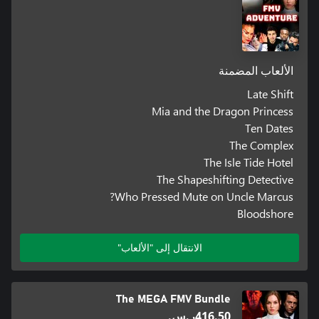
الألعاب المضمنة
Late Shift
Mia and the Dragon Princess
Ten Dates
The Complex
The Isle Tide Hotel
The Shapeshifting Detective
Who Pressed Mute on Uncle Marcus?
Bloodshore
الانتقال إلى "الألعاب"
The MEGA FMV Bundle
‪ر.س.‏‎416.50‬