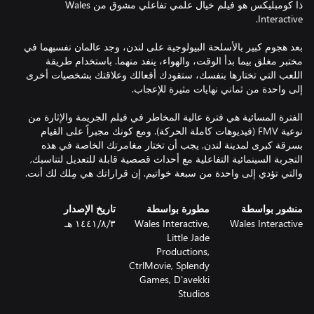
ذا كومبليكس هو فيلم خيال علمي تفاعلي مشوق من Wales
بعد هجوم كبير بالأسلحة البيولوجية على لندن، وجد عالمان نفسيهما في
مختبر مغلق بيما بدأ الوقت، والهواء، ينفد منهما. باستخدام طريقة
اللعب التي تختارها بنفسك، ستقودك أفعالك وعلاقتك بشخصيات أخرى
الفترة المسائية هي فترة عالية المخاطر في فيلم الجريمة والإثارة من
نوعية FMV (فيديوهات كاملة الحركة). ومع كونك مجبراً على القيام
بسرقة كبرى لمدينة لندن, يجب أن تختار مغامرتك الخاصة في هذه
التجربة السينمائية التفاعلية مع أحداث قصصية قابلة للتعديل لتناسبك,
والتي تؤدي إلى واحدة من سبعة خواتيم. إن قراراتك هي مِلك لك أنت.
منشور بواسطة
مطورة بواسطة
تاريخ الإصدار
Wales Interactive
Wales Interactive,
٣‏/٨‏/١٤٤١ هـ
Little Jade
Productions,
CtrlMovie, Splendy
Games, D'avekki
Studios