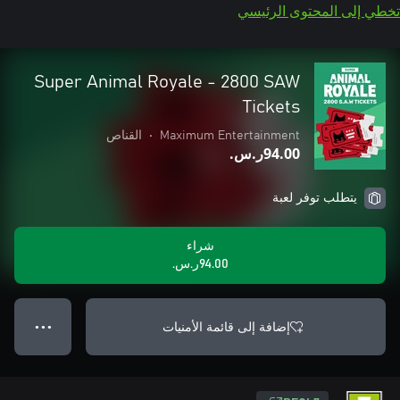
تخطي إلى المحتوى الرئيسي
Super Animal Royale - 2800 SAW
Tickets
Maximum Entertainment
•
القناص
‪ر.س.‏‎94.00‬
يتطلب توفر لعبة
شراء
‪ر.س.‏‎94.00‬
إضافة إلى قائمة الأمنيات
● ● ●