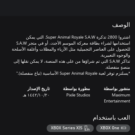
الوصف
اشتروا 2800 تذكرة Super Animal Royale S.A.W. التي يمكن
استخدامها لشراء بطاقة معركة الموسم الأجدد، أو في متجر S.A.W
للحصول على العناصر التجميلية مثل الأزياء والمظلات وأغلفة الأسلحة
تذاكر S.A.W التي تم شراؤها من على هذه المنصة، لا يمكن نقلها إلى
*يسلتزم توفر لعبة Super Animal Royale الأساسية (تباع منفصلة)."
منشور بواسطة
مطورة بواسطة
تاريخ الإصدار
Maximum
Pixile Studios
٢٠‏/١٠‏/١٤٤٢ هـ
Entertainment
العب باستخدام
XBOX Series X|S
XBOX One