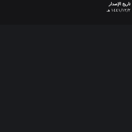
تاريخ الإصدار
٢‏/١٢‏/١٤٤١ هـ