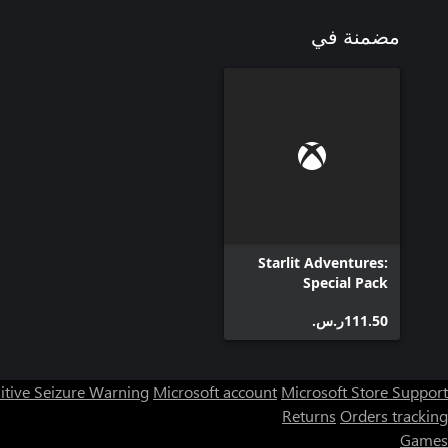
مضمنة في
Starlit Adventures:
Special Pack
‪ر.س.‏‎111.50‬
itive Seizure Warning
Microsoft account
Microsoft Store Support
Returns
Orders tracking
Games