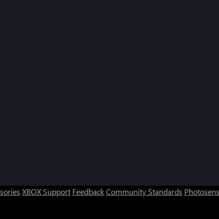
sories
XBOX Support
Feedback
Community Standards
Photosens