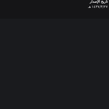
تاريخ الإصدار
٢٧‏/٣‏/١٤٣٧ هـ