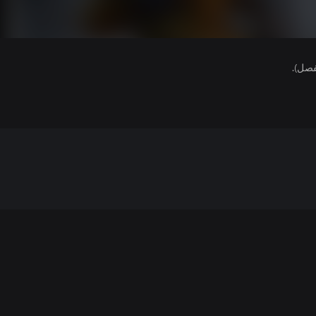
فصل).