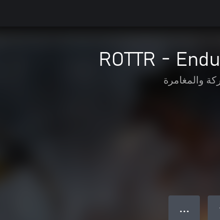
ROTTR - End
كة والمغامرة
● ● ●