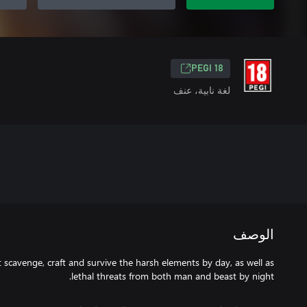
PEGI 18
لغة نابية، عنف
الوصف
 scavenge, craft and survive the harsh elements by day, as well as
lethal threats from both man and beast by night.