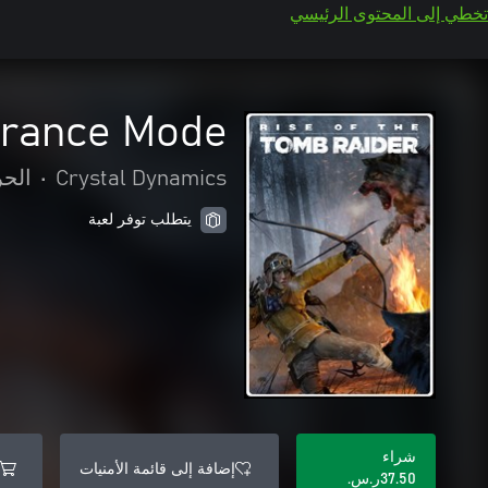
تخطي إلى المحتوى الرئيسي
urance Mode
Crystal Dynamics
•
الحر
يتطلب توفر لعبة
شراء
إضافة إلى قائمة الأمنيات
‪ر.س.‏‎37.50‬