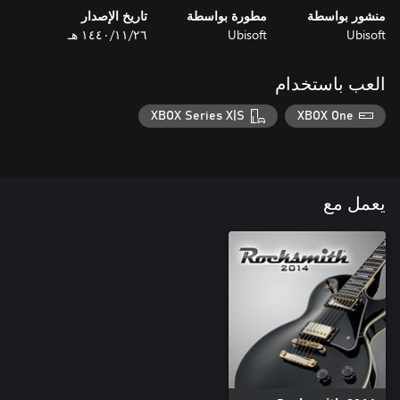
منشور بواسطة
مطورة بواسطة
تاريخ الإصدار
Ubisoft
Ubisoft
٢٦‏/١١‏/١٤٤٠ هـ
العب باستخدام
XBOX Series X|S
XBOX One
يعمل مع