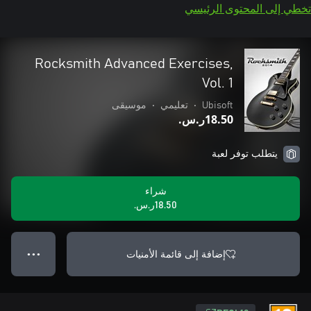
تخطي إلى المحتوى الرئيسي
Rocksmith Advanced Exercises,
Vol. 1
Ubisoft
•
تعليمي
•
موسيقى
‪ر.س.‏‎18.50‬
يتطلب توفر لعبة
شراء
‪ر.س.‏‎18.50‬
إضافة إلى قائمة الأمنيات
● ● ●