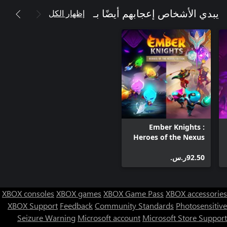
إظهار الكل
يبدي الأشخاص إعجابهم أيضًا بـ
Ember Knights :
Heroes of the Nexus
Edition
‪ر.س.‏‎92.50‬
XBOX consoles
XBOX games
XBOX Game Pass
XBOX accessories
XBOX Support
Feedback
Community Standards
Photosensitive
Seizure Warning
Microsoft account
Microsoft Store Support