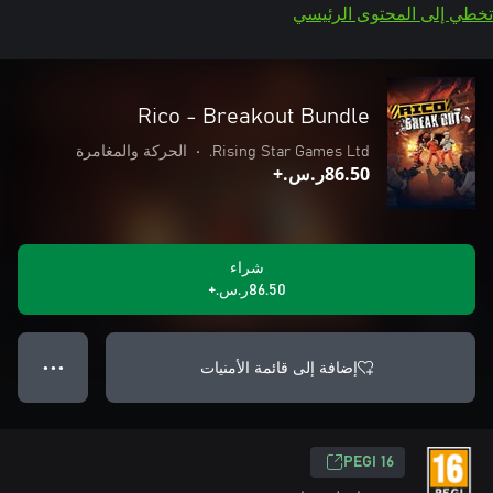
تخطي إلى المحتوى الرئيسي
Rico - Breakout Bundle
Rising Star Games Ltd.
•
الحركة والمغامرة
‪ر.س.‏‎86.50‬+
شراء
‪ر.س.‏‎86.50‬+
إضافة إلى قائمة الأمنيات
● ● ●
PEGI 16