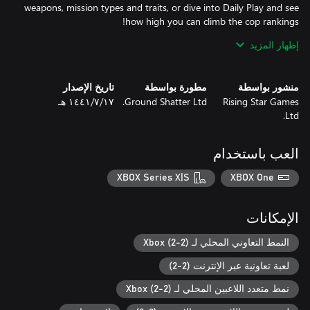
weapons, mission types and traits, or dive into Daily Play and see
إظهار المزيد
• Take down criminal gangs with extreme prejudice and solve the
منشور بواسطة
مطورة بواسطة
تاريخ الإصدار
• Procedurally-generated cases mean no two games are ever the
Rising Star Games
Ground Shatter Ltd.
١٧‏/٧‏/١٤٤١ هـ
Ltd.
• Crack cases with a friend, either online or locally, for co-op
العب باستخدام
• Daily Play cases - with leaderboards and rewards - keep you
XBOX Series X|S
XBOX One
coming back for more, along with unlockable weapons, traits and
الإمكانات
النمط التعاوني المحلي لـ Xbox (2-2)
A mass break-out at the San Amaro prison has brought to the
لعبة تعاونية عبر الإنترنت (2-2)
streets a dangerous and unpredictable set of enemies. With a
نمط متعدد اللاعبين المحلي لـ Xbox (2-2)
A deadly new gang of prisoners, some still dressed in their