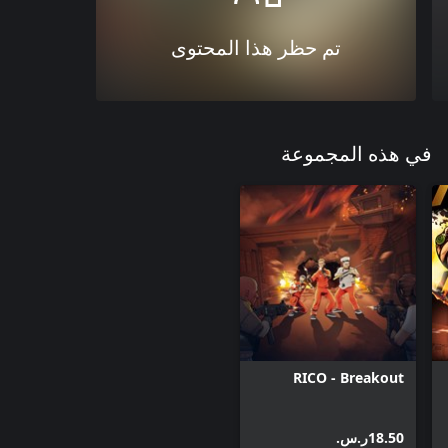
تم حظر هذا المحتوى
في هذه المجموعة
RICO - Breakout
‪ر.س.‏‎18.50‬