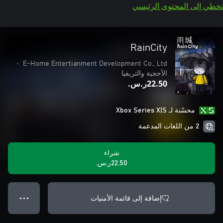
تخطي إلى المحتوى الرئيسي
RainCity
•
E-Home Entertianment Development Co., Ltd
الأحجية والتريفيا
‪ر.س.‏‎22.50‬
محسّنة لـ Xbox Series X|S
2 من اللغات المدعمة
شراء
‪ر.س.‏‎22.50‬
إضافة إلى قائمة الأمنيات
● ● ●