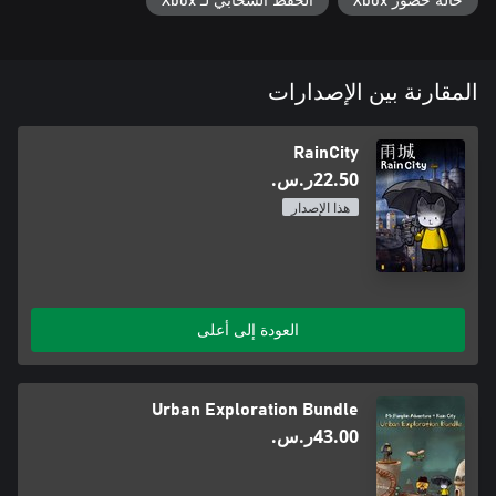
حالة حضور Xbox
الحفظ السحابي لـ Xbox
المقارنة بين الإصدارات
RainCity
‪ر.س.‏‎22.50‬
هذا الإصدار
العودة إلى أعلى
Urban Exploration Bundle
‪ر.س.‏‎43.00‬