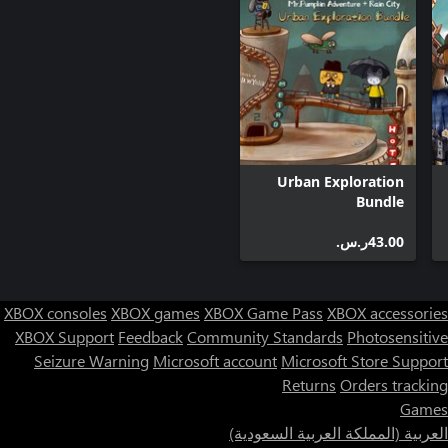
Urban Exploration
Bundle
‪ر.س.‏‎43.00‬
XBOX consoles
XBOX games
XBOX Game Pass
XBOX accessories
XBOX Support
Feedback
Community Standards
Photosensitive
Seizure Warning
Microsoft account
Microsoft Store Support
Returns
Orders tracking
Games
العربية (المملكة العربية السعودية)