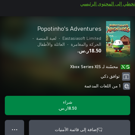
تخطي إلى المحتوى الرئيسي
Popotinho's Adventures
Eastasiasoft Limited
•
لعبة المنصة
•
الحركة والمغامرة
•
العائلة والأطفال
‪ر.س.‏‎18.50‬
محسّنة لـ Xbox Series X|S
توافق ذكي
1 من اللغات المدعمة
شراء
‪ر.س.‏‎18.50‬
إضافة إلى قائمة الأمنيات
● ● ●