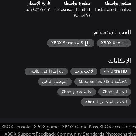
منشور بواسطة
مطورة بواسطة
تاريخ الإصدار
Eastasiasoft Limited
Eastasiasoft Limited,
٢٢‏/٧‏/١٤٤٦ هـ
Rafael VF
العب باستخدام
XBOX Series X|S
XBOX One
الإمكانات
4K Ultra HD
لاعب واحد
60 إطارًا في الثانية+
مُحسَّنة لـ Xbox Series X|S
التوصيل الذكي
إنجازات Xbox
حالة حضور Xbox
الحفظ السحابي لـ Xbox
XBOX consoles
XBOX games
XBOX Game Pass
XBOX accessories
XBOX Support
Feedback
Community Standards
Photosensitive