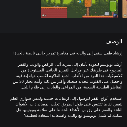
الوصف
أرشد بوبوتينيو للعودة بأمان إلى منزله أثناء الركض والوثب والقفز
المزدوج في طريقك عبر مراحل التمرير الجانبي المستوحاة من
كلاسيكيات هذا النوع من الألعاب. اجمع الفاكهة لكسب حياة إضافية،
واحصل على القلوب لتجديد صحتك وأكثر من ذلك وأنت تجتاز 50 من
استخدم ألواح القفز للوصول إلى ارتفاعات جديدة ولمس صواري العلم
لتعيين نقاط تفتيش على طول الطريق. تجنّب المصائد ذات الأشواك
الناتئة والقفز على رؤوس الأعداء للحفاظ على سلامة بوبوتينيو. هل
يمكنك لم شمل بوبوتينيو مع والديه واستعادة السعادة لعطلته؟