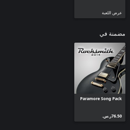
عرض اللعبة
مضمنة في
Paramore Song Pack
‪ر.س.‏‎76.50‬