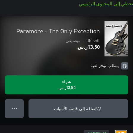
تخطي إلى المحتوى الرئيسي
Paramore - The Only Exception
Ubisoft
•
موسيقى
‪ر.س.‏‎13.50‬
يتطلب توفر لعبة
شراء
‪ر.س.‏‎13.50‬
إضافة إلى قائمة الأمنيات
● ● ●