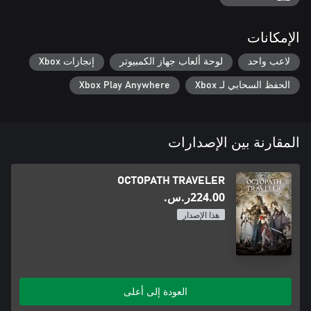
الإمكانات
لاعب واحد
لوحة ألعاب جهاز الكمبيوتر
إنجازات Xbox
الحفظ السحابي لـ Xbox
Xbox Play Anywhere
المقارنة بين الإصدارات
OCTOPATH TRAVELER
‪ر.س.‏‎224.00‬
هذا الإصدار
العودة إلى أعلى