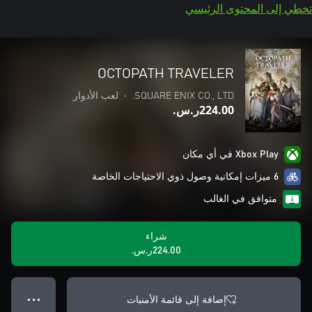
تخطي إلى المحتوى الرئيسي
OCTOPATH TRAVELER
SQUARE ENIX CO., LTD.
•
لعب الأدوار
‪ر.س.‏‎224.00‬
Xbox Play في أي مكان
6 ميزات إمكانية وصول ذوي الاحتياجات الخاصة
متوافق في الغالب
شراء
‪ر.س.‏‎224.00‬
إضافة إلى قائمة الأمنيات
● ● ●