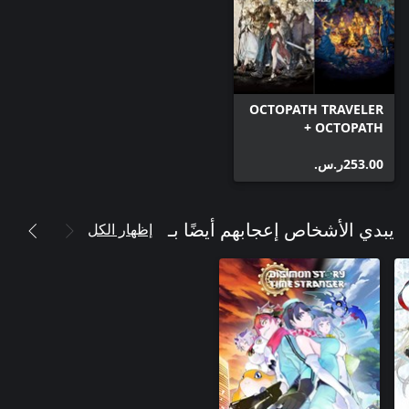
OCTOPATH TRAVELER
+ OCTOPATH
TRAVELER II Bundle
‪ر.س.‏‎253.00‬
إظهار الكل
يبدي الأشخاص إعجابهم أيضًا بـ