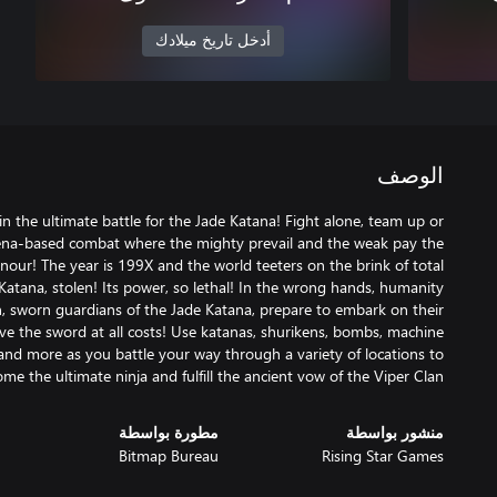
أدخل تاريخ ميلادك
الوصف
 in the ultimate battle for the Jade Katana! Fight alone, team up or
arena-based combat where the mighty prevail and the weak pay the
nour! The year is 199X and the world teeters on the brink of total
Katana, stolen! Its power, so lethal! In the wrong hands, humanity
lan, sworn guardians of the Jade Katana, prepare to embark on their
eve the sword at all costs! Use katanas, shurikens, bombs, machine
nd more as you battle your way through a variety of locations to
me the ultimate ninja and fulfill the ancient vow of the Viper Clan.
منشور بواسطة
مطورة بواسطة
Bitmap Bureau
Rising Star Games