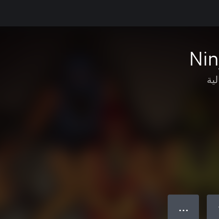
Ni
لية
● ● ●