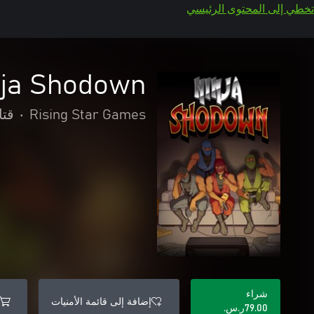
تخطي إلى المحتوى الرئيسي
nja Shodown
Rising Star Games
•
قتا
شراء
إضافة إلى قائمة الأمنيات
‪ر.س.‏‎79.00‬