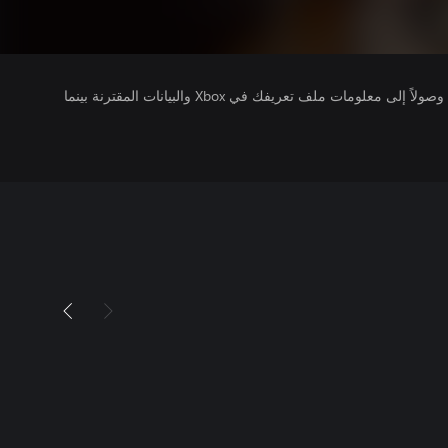
يتلقى ناشرو الألعاب التي تقوم بتشغيلها وصولاً إلى معلومات ملف تعريفك في Xbox والبيانات المقترنة بينما