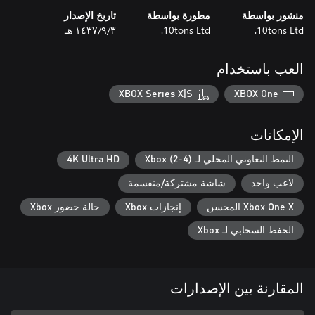
منشور بواسطة
مطورة بواسطة
تاريخ الإصدار
10tons Ltd.
10tons Ltd.
٣‏/٩‏/١٤٣٧ هـ
العب باستخدام
XBOX Series X|S
XBOX One
الإمكانات
النمط التعاوني المحلي لـ Xbox (2-4)
4K Ultra HD
لاعب واحد
شاشة مشتركة/منقسمة
Xbox One X المحسن
إنجازات Xbox
حالة حضور Xbox
الحفظ السحابي لـ Xbox
المقارنة بين الإصدارات