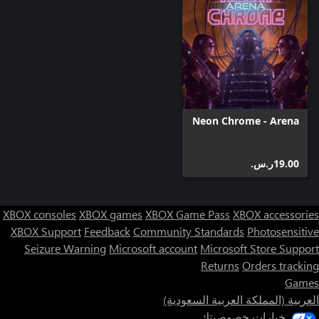
Neon Chrome - Arena
‪ر.س.‏‎19.00‬
XBOX consoles
XBOX games
XBOX Game Pass
XBOX accessories
XBOX Support
Feedback
Community Standards
Photosensitive
Seizure Warning
Microsoft account
Microsoft Store Support
Returns
Orders tracking
Games
العربية (المملكة العربية السعودية)
خيارات خصوصيتك