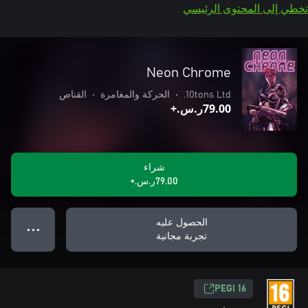
تخطي إلى المحتوى الرئيسي
Neon Chrome
10tons Ltd.
•
الحركة والمغامرة
•
القناص
‪ر.س.‏‎79.00‬+
شراء
‪ر.س.‏‎79.00‬+
الحصول عليه
● ● ●
تجربة مجانية
PEGI 16