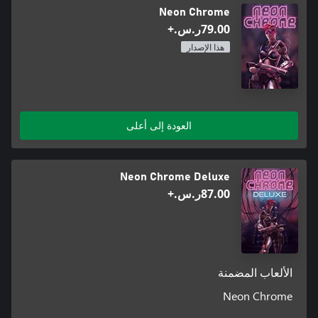
Neon Chrome
‪ر.س.‏‎79.00‬+
هذا الإصدار
العودة إلى أعلى
Neon Chrome Deluxe
‪ر.س.‏‎87.00‬+
الألعاب المضمنة
Neon Chrome