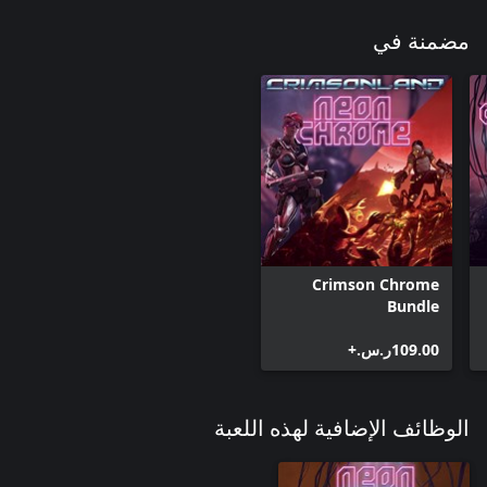
مضمنة في
Crimson Chrome
Bundle
‪ر.س.‏‎109.00‬+
الوظائف الإضافية لهذه اللعبة