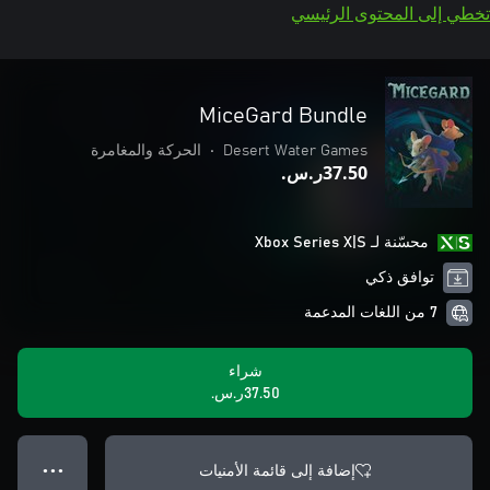
تخطي إلى المحتوى الرئيسي
MiceGard Bundle
Desert Water Games
•
الحركة والمغامرة
‪ر.س.‏‎37.50‬
محسّنة لـ Xbox Series X|S
توافق ذكي
7 من اللغات المدعمة
شراء
‪ر.س.‏‎37.50‬
إضافة إلى قائمة الأمنيات
● ● ●