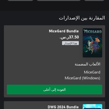
المقارنة بين الإصدارات
MiceGard Bundle
‪ر.س.‏‎37.50‬
هذا الإصدار
الألعاب المضمنة
MiceGard
MiceGard (Windows)
العودة إلى أعلى
DWG 2024 Bundle