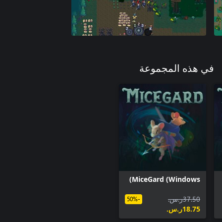
في هذه المجموعة
MiceGard (Windows)
‪ر.س.‏‎37.50‬
-50%
‪ر.س.‏‎18.75‬