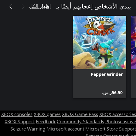
إظهار الكل
يبدي الأشخاص إعجابهم أيضًا بـ
Pepper Grinder
‪ر.س.‏‎56.50‬
XBOX consoles
XBOX games
XBOX Game Pass
XBOX accessories
XBOX Support
Feedback
Community Standards
Photosensitive
Seizure Warning
Microsoft account
Microsoft Store Support
Returns
Orders tracking