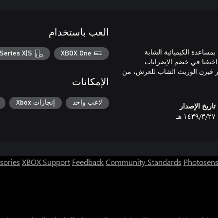
العب باستخدام
مرتين ساحرتين! قم بمساعدة الكيميائية الشابة
Series X|S
XBOX One
 اختفيا في خضم الإضرابات
مير فيرن الوريث الشاب للعرش، من
الإمكانات
لاعب واحد
إنجازات Xbox
تاريخ الإصدار
٢٧‏/٣‏/١٤٣٩ هـ
sories
XBOX Support
Feedback
Community Standards
Photosens