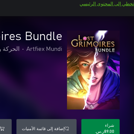
تخطي إلى المحتوى الرئيسي
ires Bundle
Artfiex Mundi
•
الحركة و
شراء
إضافة إلى قائمة الأمنيات
‪ر.س.‏‎89.00‬