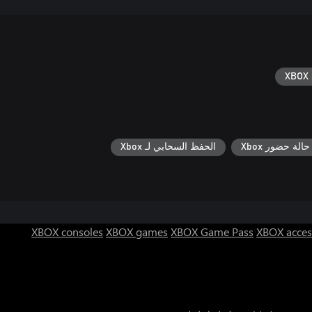
XBOX 
حالة حضور Xbox
الحفظ السحابي لـ Xbox
XBOX consoles
XBOX games
XBOX Game Pass
XBOX acces