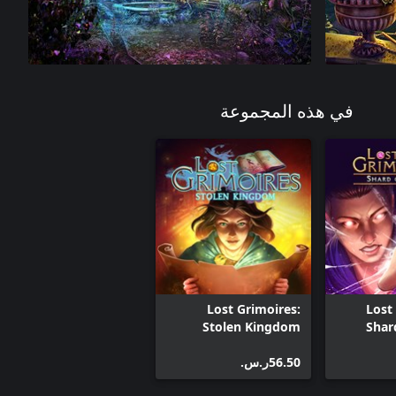
في هذه المجموعة
Lost Grimoires:
Lost
Stolen Kingdom
Shar
‪ر.س.‏‎56.50‬