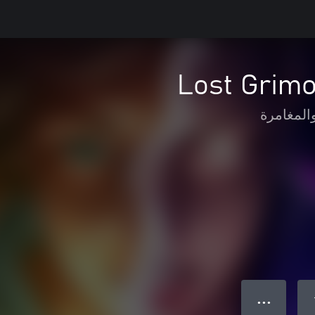
Lost Grimo
المغامرة
● ● ●