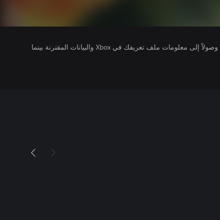
يتلقى ناشرو الألعاب التي تقوم بتشغيلها وصولاً إلى معلومات ملف تعريفك في Xbox والبيانات المقترنة بينما