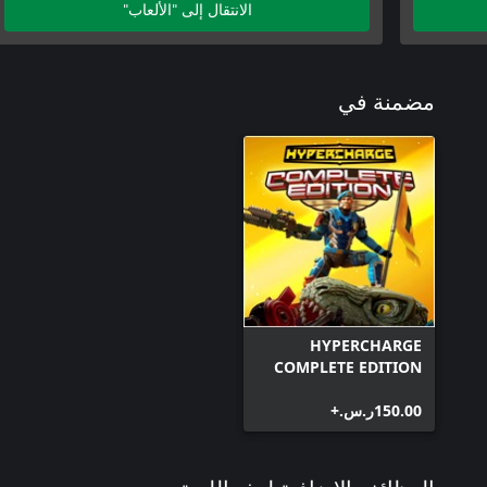
الانتقال إلى "الألعاب"
مضمنة في
HYPERCHARGE
COMPLETE EDITION
‪ر.س.‏‎150.00‬+