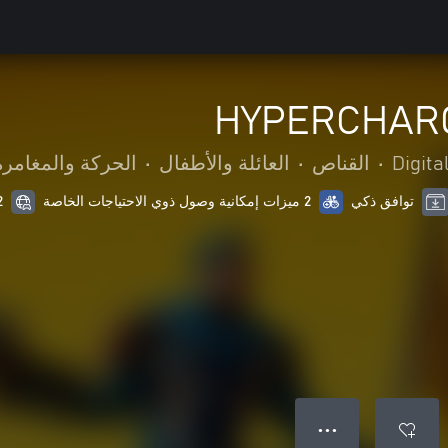
HYPERCHARG
Digita
•
القناص
•
العائلة والأطفال
•
الحركة والمغامرة
توافق ذكي
2 ميزات إمكانية وصول ذوي الاحتياجات الخاصة
12 من
● ● ●