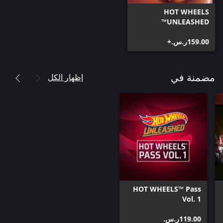
HOT WHEELS
UNLEASHED™
‪ر.س.‏‎159.00‬+
إظهار الكل
مضمنة في
HOT WHEELS™ Pass
Vol. 1
‪ر.س.‏‎119.00‬