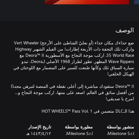
الوصف
ضع حذاءك مكان حذاء (أو نعليّ الشاطئ على الأرجح) Vert Wheeler
واركب تلك التحفة ذات الأربعة إطارات! من الفيلم الشهير Highway
35 World Race. اركب موجة النجاح مع الأسطورية Deora™ II مع
Wave Rippers المظهر. تطور لطراز 1968 الأصلي لـDeora، تبدو
سيارة السباق تلك وكأنها صُنعت للسير على المضمار مع اللوحتان في
Deora™ II ستقودك مباشرة إلى أعلى نقطة في المنصة لتبرهن مجددًا
من أفضل سائق في العالم. اصعد على متنها، اركب موجة النجاح و…
هذا الـDLC متضمن في HOT WHEELS™ Pass Vol. 1
منشور بواسطة
مطورة بواسطة
تاريخ الإصدار
Milestone S.r.l.
Milestone S.r.l.
١٢‏/٤‏/١٤٤٣ هـ