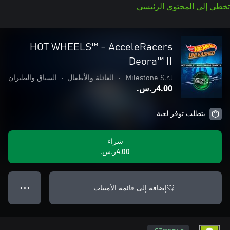
تخطي إلى المحتوى الرئيسي
HOT WHEELS™ - AcceleRacers
Deora™ II
Milestone S.r.l.
•
العائلة والأطفال
•
السباق والطيران
‪ر.س.‏‎4.00‬
يتطلب توفر لعبة
شراء
‪ر.س.‏‎4.00‬
إضافة إلى قائمة الأمنيات
● ● ●