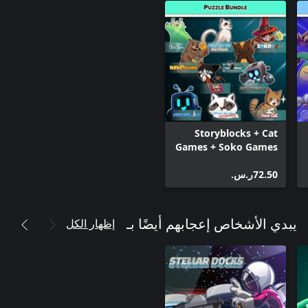
Storyblocks + Cat
Games + Soko Games
(BUNDLE)
‪ر.س.‏‎72.50‬
إظهار الكل
يبدي الأشخاص إعجابهم أيضًا بـ