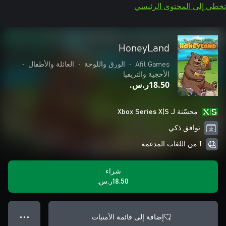
تخطي إلى المحتوى الرئيسي
HoneyLand
Afil Games
•
الورق واللوحة
•
العائلة والأطفال
•
الأحجية والتريفيا
‪ر.س.‏‎18.50‬
محسّنة لـ Xbox Series X|S
توافق ذكي
1 من اللغات المدعمة
شراء
‪ر.س.‏‎18.50‬
إضافة إلى قائمة الأمنيات
● ● ●