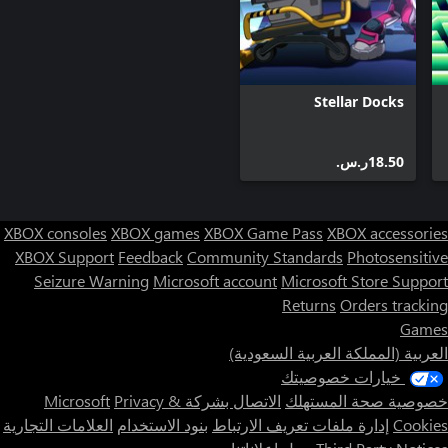
Stellar Docks
‪ر.س.‏‎18.50‬
XBOX consoles
XBOX games
XBOX Game Pass
XBOX accessories
XBOX Support
Feedback
Community Standards
Photosensitive
Seizure Warning
Microsoft account
Microsoft Store Support
Returns
Orders tracking
Games
العربية (المملكة العربية السعودية)
خيارات خصوصيتك
خصوصية صحة المستهلك
الاتصال بشركة Microsoft
Privacy &
Cookies
إدارة ملفات تعريف الارتباط
بنود الاستخدام
العلامات التجارية