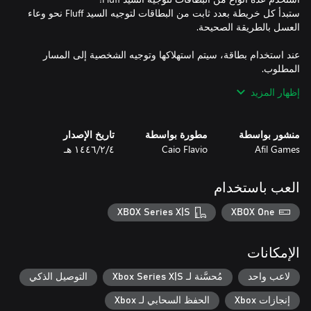
ستبدأ كل خريطة بعدد ثابت من البطاقات لتوجيه السيد Fluff نحو وعاء
عند استخدام بطاقة، سيتم استهلاكها وتوجيه الشخصية إلى المسار
إظهار المزيد
اركض! اقفز! اسقط على بطنك!
منشور بواسطة
مطورة بواسطة
تاريخ الإصدار
Afil Games
Caio Flavio
٤‏/٢‏/١٤٤٦ هـ
العب باستخدام
XBOX Series X|S
XBOX One
الإمكانات
لاعب واحد
مُحسَّنة لـ Xbox Series X|S
التوصيل الذكي
إنجازات Xbox
الحفظ السحابي لـ Xbox