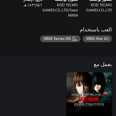
KOEI TECMO
KOEI TECMO
١‏/٥‏/١٤٣٦ هـ
GAMES.CO.,LTD/Team
GAMES.CO.,LTD
NINJA
العب باستخدام
XBOX Series X|S
XBOX One
يعمل مع