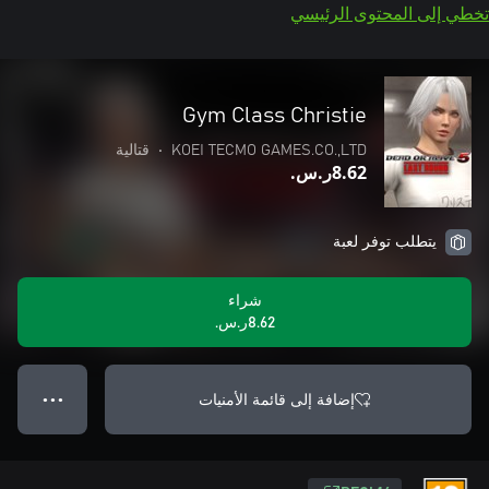
تخطي إلى المحتوى الرئيسي
Gym Class Christie
KOEI TECMO GAMES.CO.,LTD
•
قتالية
‪ر.س.‏‎8.62‬
يتطلب توفر لعبة
شراء
‪ر.س.‏‎8.62‬
إضافة إلى قائمة الأمنيات
● ● ●