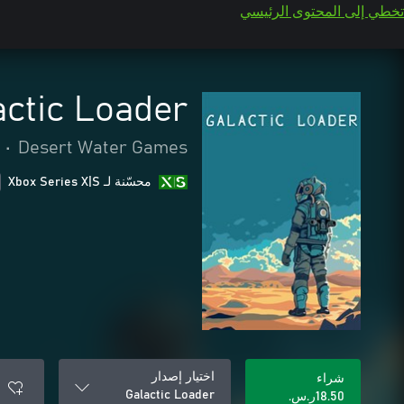
تخطي إلى المحتوى الرئيسي
actic Loader
•
Desert Water Games
محسّنة لـ Xbox Series X|S
اختيار إصدار
شراء
Galactic Loader
‪ر.س.‏‎18.50‬