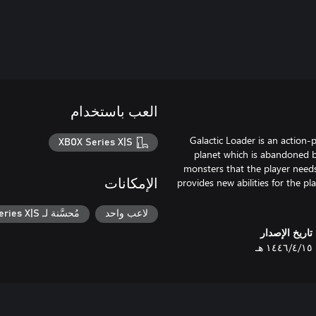
العب باستخدام
Galactic Loader is an action-
XBOX Series X|S
planet which is abandoned 
monsters that the player needs
provides new abilities for the p
الإمكانات
لاعب واحد
مُحسَّنة لـ Xbox Series X|S
تاريخ الإصدار
١٥‏/٤‏/١٤٤٦ هـ