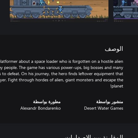
الوصف
platformer about a space loader who is forgotten on a hostile alien
by people. The game has various power-ups, big bosses and many
 to defeat. On his journey, the hero finds leftover equipment that
layer. Fight through hordes of alien, giant monsters and escape the
planet!
منشور بواسطة
مطورة بواسطة
Alexandr Bondarenko
Desert Water Games
المقارنة بين الإصدارات