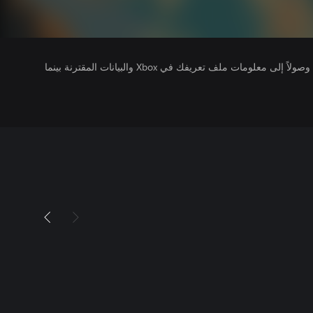
يتلقى ناشرو الألعاب التي تقوم بتشغيلها وصولاً إلى معلومات ملف تعريفك في Xbox والبيانات المقترنة بينما